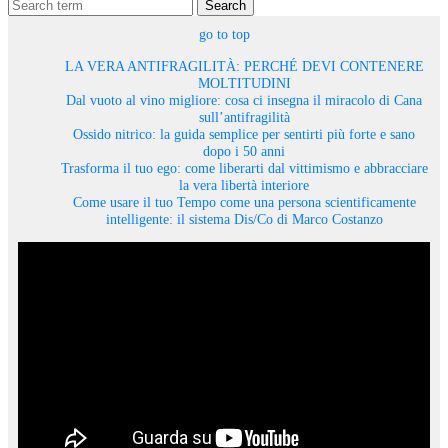
Search
go to top
LA VERA ANTIFRAGILITÀ: PERCHÉ DEVI CONTENERE
MOLTITUDINI
Dal vuoto al vino migliore: cosa ci insegna il miracolo di Cana
sull’antifragilità
Ossido nitrico: la guida semplice per sentirti più forte e sano
dopo i 50 anni
Trasforma il tuo ego: come liberarti dal vittimismo e abbracciare
la vera libertà interiore
Come usare il tuo Tempo come una persona scientificamente
intelligente: il sistema Dis/Co di Marco Costanzo