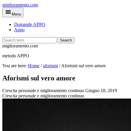
Skip
miglioramento.com
to
Menu
main
content
Domande APPO
Appo
Search
miglioramento.com
metodo APPO
You are here:
Home
/
aforismi
/
Aforismi sul vero amore
Aforismi sul vero amore
Crescita personale e miglioramento continuo
Giugno 18, 2019
Crescita personale e miglioramento continuo