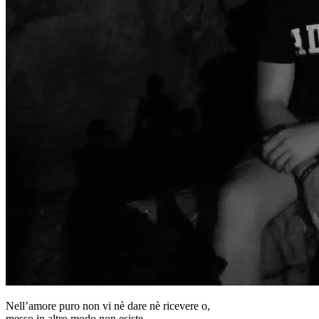
Nell’amore puro non vi nè dare nè ricevere o,
messo in altro modo non esiste,