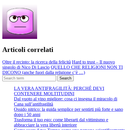
Articoli correlati
Oltre il recinto: la ricerca della felicità
Hard to trust – Il nuovo
singolo di Nico Di Lascio
QUELLO CHE RELIGIONI NON TI
DICONO (anche fuori dalla religione c’è …)
Search
LA VERA ANTIFRAGILITÀ: PERCHÉ DEVI
CONTENERE MOLTITUDINI
Dal vuoto al vino migliore: cosa ci insegna il miracolo di
Cana sull’antifragilità
Ossido nitrico: la guida semplice per sentirti più forte e sano
dopo i 50 anni
Trasforma il tuo ego: come liberarti dal vittimismo e
abbracciare la vera libertà interiore