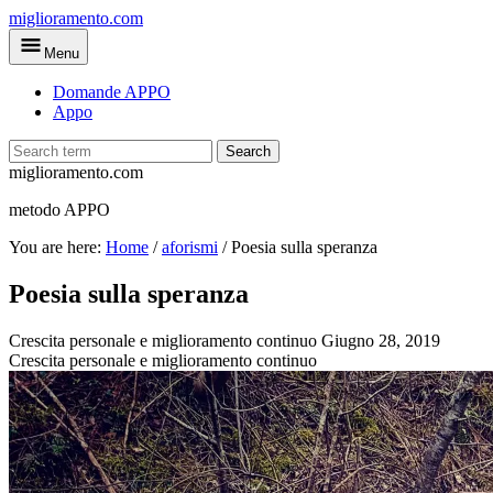
Skip
miglioramento.com
to
Menu
main
content
Domande APPO
Appo
Search
miglioramento.com
metodo APPO
You are here:
Home
/
aforismi
/
Poesia sulla speranza
Poesia sulla speranza
Crescita personale e miglioramento continuo
Giugno 28, 2019
Crescita personale e miglioramento continuo