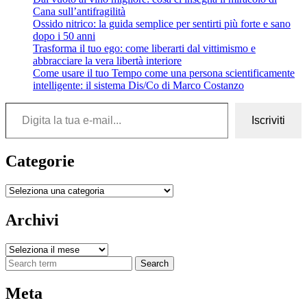
Cana sull’antifragilità
Ossido nitrico: la guida semplice per sentirti più forte e sano
dopo i 50 anni
Trasforma il tuo ego: come liberarti dal vittimismo e
abbracciare la vera libertà interiore
Come usare il tuo Tempo come una persona scientificamente
intelligente: il sistema Dis/Co di Marco Costanzo
Digita la tua e-mail...
Iscriviti
Categorie
Categorie
Archivi
Archivi
Search
Meta