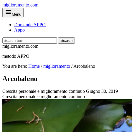
Skip
miglioramento.com
to
Menu
main
content
Domande APPO
Appo
Search
miglioramento.com
metodo APPO
You are here:
Home
/
miglioramento
/
Arcobaleno
Arcobaleno
Crescita personale e miglioramento continuo
Giugno 30, 2019
Crescita personale e miglioramento continuo