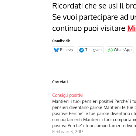
Ricordati che se usi il 
Se vuoi partecipare ad 
continuo puoi visitare
Mi
Condividi:
Bluesky
Telegram
WhatsApp
Correlati
Consigli positivi
​Mantieni i tuoi pensieri positivi Perche’ i t
pensieri diventano parole Mantieni le tue 
positive Perche’ le tue parole diventano i t
comportamenti Mantieni i tuoi comportam
positivi Perche’ i tuoi comportamenti dive
le tue abitudini Mantieni le tue abitudini p
Febbraio 3, 2017