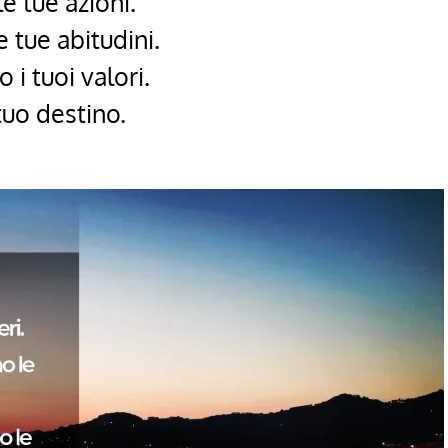
e tue azioni.
e tue abitudini.
 i tuoi valori.
 tuo destino.