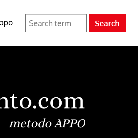
ppo
Search
nto.com
metodo APPO