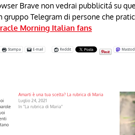
browser Brave non vedrai pubblicitá su qu
un gruppo Telegram di persone che prati
racle Morning Italian fans
Stampa
E-mail
Reddit
Mastod
Amarti è una tua scelta? La rubrica di Maria
uoi
Luglio 24, 2021
parole
In "La rubrica di Maria"
uoi
enti
ntano
ositive