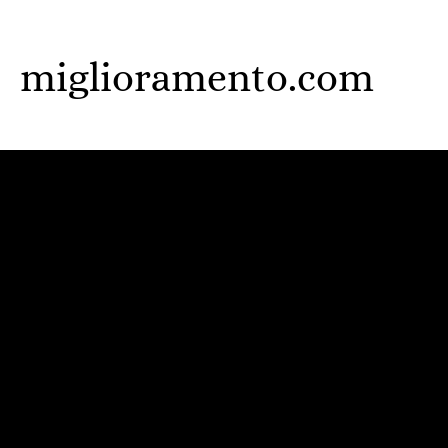
Skip
to
miglioramento.com
main
content