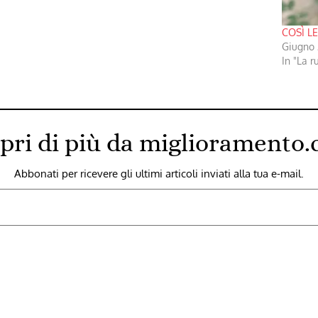
lori…
COSÌ L
Giugno 
In "La r
pri di più da miglioramento
Abbonati per ricevere gli ultimi articoli inviati alla tua e-mail.