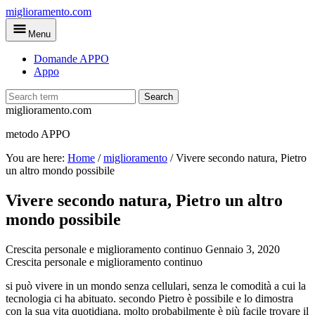
Skip
miglioramento.com
to
Menu
main
content
Domande APPO
Appo
Search
miglioramento.com
metodo APPO
You are here:
Home
/
miglioramento
/
Vivere secondo natura, Pietro
un altro mondo possibile
Vivere secondo natura, Pietro un altro
mondo possibile
Crescita personale e miglioramento continuo
Gennaio 3, 2020
Crescita personale e miglioramento continuo
si può vivere in un mondo senza cellulari, senza le comodità a cui la
tecnologia ci ha abituato. secondo Pietro è possibile e lo dimostra
con la sua vita quotidiana. molto probabilmente è più facile trovare il