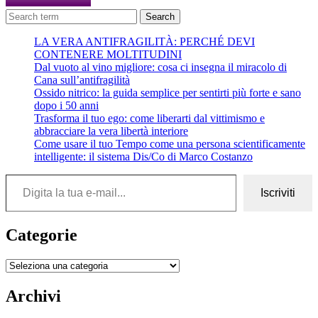
Search
LA VERA ANTIFRAGILITÀ: PERCHÉ DEVI
CONTENERE MOLTITUDINI
Dal vuoto al vino migliore: cosa ci insegna il miracolo di
Cana sull’antifragilità
Ossido nitrico: la guida semplice per sentirti più forte e sano
dopo i 50 anni
Trasforma il tuo ego: come liberarti dal vittimismo e
abbracciare la vera libertà interiore
Come usare il tuo Tempo come una persona scientificamente
intelligente: il sistema Dis/Co di Marco Costanzo
Digita la tua e-mail...
Iscriviti
Categorie
Categorie
Archivi