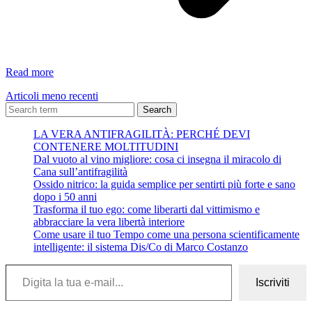
Da
Read more
“Fai
Articoli meno recenti
bei
sogni”
Search
–
LA VERA ANTIFRAGILITÀ: PERCHÉ DEVI
Massimo
CONTENERE MOLTITUDINI
Gramellini
Dal vuoto al vino migliore: cosa ci insegna il miracolo di
Cana sull’antifragilità
Ossido nitrico: la guida semplice per sentirti più forte e sano
dopo i 50 anni
Trasforma il tuo ego: come liberarti dal vittimismo e
abbracciare la vera libertà interiore
Come usare il tuo Tempo come una persona scientificamente
intelligente: il sistema Dis/Co di Marco Costanzo
Digita la tua e-mail...
Iscriviti