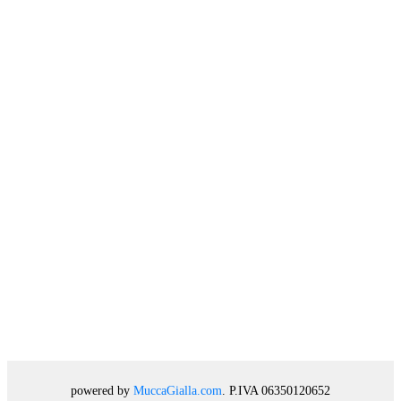
powered by
MuccaGialla.com
. P.IVA 06350120652