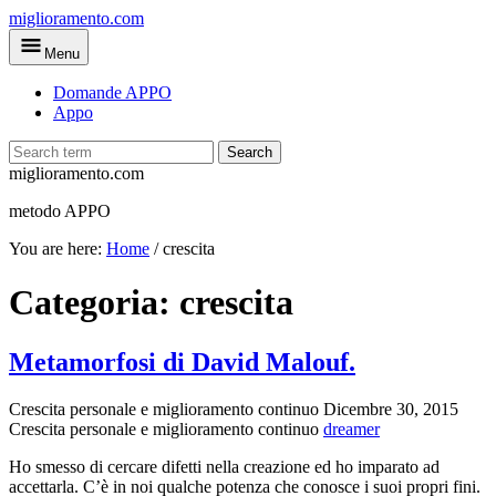
Skip
miglioramento.com
to
Menu
main
content
Domande APPO
Appo
Search
miglioramento.com
metodo APPO
You are here:
Home
/
crescita
Categoria:
crescita
Metamorfosi di David Malouf.
Crescita personale e miglioramento continuo
Dicembre 30, 2015
Crescita personale e miglioramento continuo
dreamer
Ho smesso di cercare difetti nella creazione ed ho imparato ad
accettarla. C’è in noi qualche potenza che conosce i suoi propri fini.