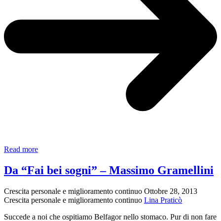
La
Read more
storia
della
Da “Fai bei sogni” – Massimo Gramellini
matita
–
Crescita personale e miglioramento continuo
Ottobre 28, 2013
P.
Crescita personale e miglioramento continuo
Lina Praticò
Coelho
Succede a noi che ospitiamo Belfagor nello stomaco. Pur di non fare