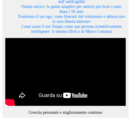
sull’antifragilità
Ossido nitrico: la guida semplice per sentirti più forte e sano
dopo i 50 anni
Trasforma il tuo ego: come liberarti dal vittimismo e abbracciare
la vera libertà interiore
Come usare il tuo Tempo come una persona scientificamente
intelligente: il sistema Dis/Co di Marco Costanzo
Crescita personale e miglioramento continuo