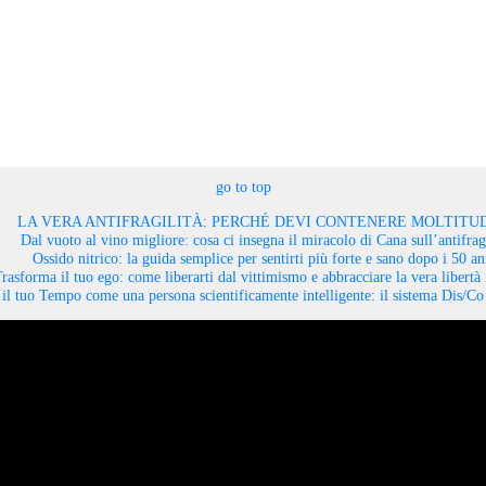
go to top
LA VERA ANTIFRAGILITÀ: PERCHÉ DEVI CONTENERE MOLTITUD
Dal vuoto al vino migliore: cosa ci insegna il miracolo di Cana sull’antifragi
Ossido nitrico: la guida semplice per sentirti più forte e sano dopo i 50 an
rasforma il tuo ego: come liberarti dal vittimismo e abbracciare la vera libertà 
il tuo Tempo come una persona scientificamente intelligente: il sistema Dis/C