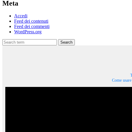
Meta
Accedi
Feed dei contenuti
Feed dei commenti
WordPress.org
Search
T
Come usare 