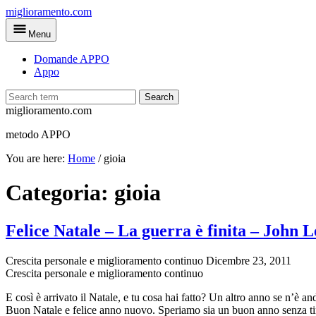
Skip
miglioramento.com
to
Menu
main
content
Domande APPO
Appo
Search
miglioramento.com
metodo APPO
You are here:
Home
/
gioia
Categoria:
gioia
Felice Natale – La guerra è finita – John 
Crescita personale e miglioramento continuo
Dicembre 23, 2011
Crescita personale e miglioramento continuo
E così è arrivato il Natale, e tu cosa hai fatto? Un altro anno se n’è an
Buon Natale e felice anno nuovo. Speriamo sia un buon anno senza ti