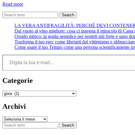
Felice
Read more
Natale
–
Search
La
LA VERA ANTIFRAGILITÀ: PERCHÉ DEVI CONTENE
guerra
Dal vuoto al vino migliore: cosa ci insegna il miracolo di Cana su
è
Ossido nitrico: la guida semplice per sentirti più forte e sano do
finita
Trasforma il tuo ego: come liberarti dal vittimismo e abbracciare 
–
Come usare il tuo Tempo come una persona scientificamente int
John
Lennon
Digita la tua e-mail...
Categorie
Categorie
Archivi
Archivi
Search