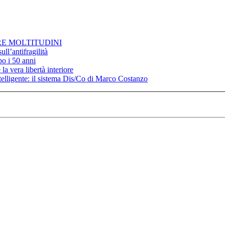
RE MOLTITUDINI
ll’antifragilità
po i 50 anni
la vera libertà interiore
elligente: il sistema Dis/Co di Marco Costanzo