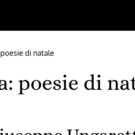
/
poesie di natale
a:
poesie di na