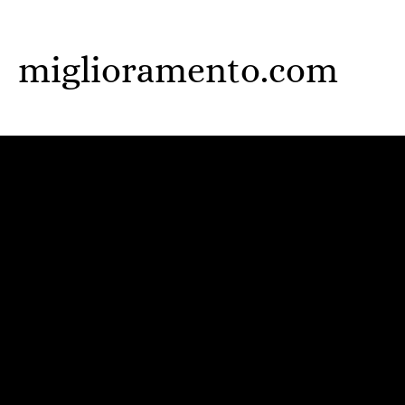
Skip
to
miglioramento.com
main
content