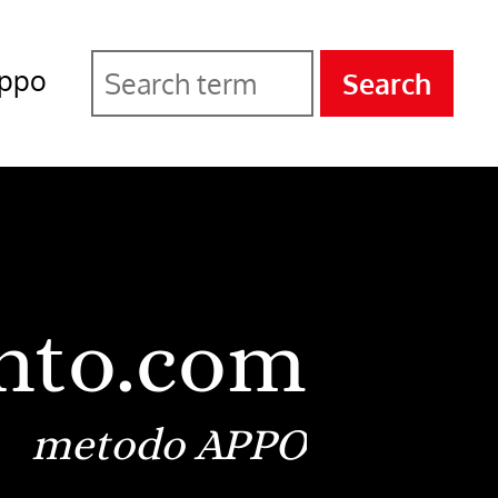
ppo
Search
nto.com
metodo APPO