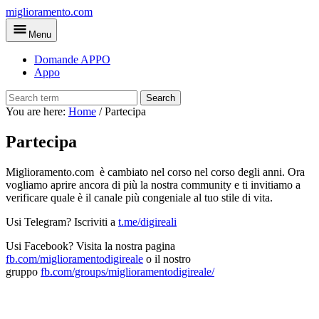
Skip
miglioramento.com
to
Menu
main
content
Domande APPO
Appo
Search
You are here:
Home
/
Partecipa
Partecipa
Miglioramento.com è cambiato nel corso nel corso degli anni. Ora
vogliamo aprire ancora di più la nostra community e ti invitiamo a
verificare quale è il canale più congeniale al tuo stile di vita.
Usi Telegram? Iscriviti a
t.me/digireali
Usi Facebook? Visita la nostra pagina
fb.com/miglioramentodigireale
o il nostro
gruppo
fb.com/groups/miglioramentodigireale/