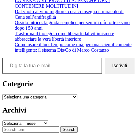
LA VERA ANTIFRAGILITÀ: PERCHÉ DEVI
CONTENERE MOLTITUDINI
Dal vuoto al vino migliore: cosa ci insegna il miracolo di
Cana sull’antifragilità
Ossido nitrico: la guida semplice per sentirti più forte e sano
dopo i 50 anni
Trasforma il tuo ego: come liberarti dal vittimismo e
abbracciare la vera libertà interiore
Come usare il tuo Tempo come una persona scientificamente
intelligente: il sistema Dis/Co di Marco Costanzo
Digita la tua e-mail...
Iscriviti
Categorie
Categorie
Archivi
Archivi
Search