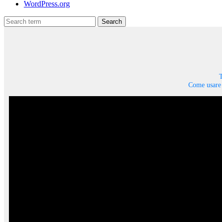
WordPress.org
Search
T
Come usare 