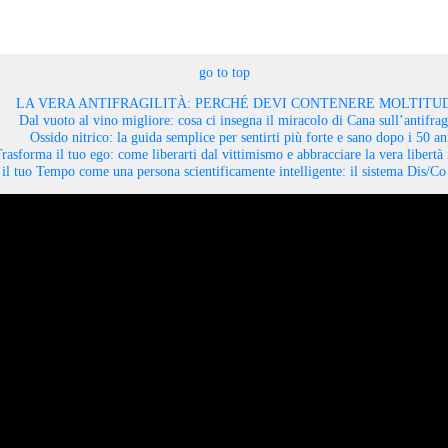
go to top
LA VERA ANTIFRAGILITÀ: PERCHÉ DEVI CONTENERE MOLTITUD
Dal vuoto al vino migliore: cosa ci insegna il miracolo di Cana sull’antifragi
Ossido nitrico: la guida semplice per sentirti più forte e sano dopo i 50 an
rasforma il tuo ego: come liberarti dal vittimismo e abbracciare la vera libertà 
il tuo Tempo come una persona scientificamente intelligente: il sistema Dis/C