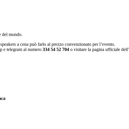
ne del mondo.
i speakers a cena può farlo al prezzo convenzionato per l’evento.
pp e telegram al numero
334 54 52 704
o visitare la pagina ufficiale del
aca