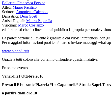
Ballerini: Francesca Persico
Atleti:
Mauro Pacifico
Scrittori:
Antonietta Calembo
Danzatrici:
Deni Gostl
Artisti Digitali:
Mauro Paparella
Visionari:
Marco Costanzo
ed altri artisti che declineranno al pubblico la propria personale visio
La partecipazione all’evento è gratuita e chi vuole intratt
enersi con gl
Per maggiori informazioni puoi telefonare o inviare messaggi whatsa
www.bit.do/licuit
Grazie a tutti coloro che vorranno diffondere questa iniziativa.
Prossimo evento
Venerdì 21 Ottobre 2016
Presso il Ristorante Pizzeria “Le Capannelle” Strada Sapri-Torr
a partire dalle ore 18