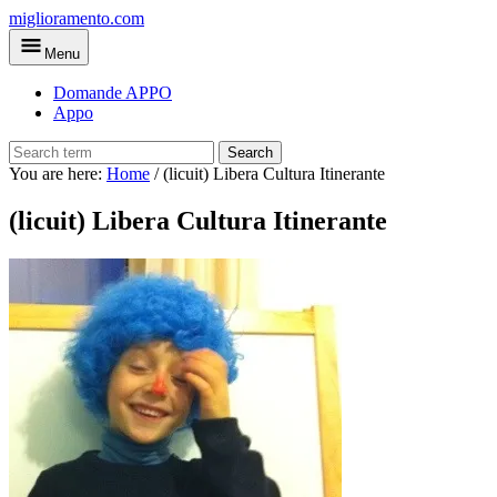
Skip
miglioramento.com
to
Menu
main
content
Domande APPO
Appo
Search
You are here:
Home
/
(licuit) Libera Cultura Itinerante
(licuit) Libera Cultura Itinerante