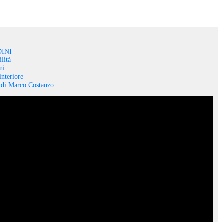
INI
lità
ni
interiore
o di Marco Costanzo