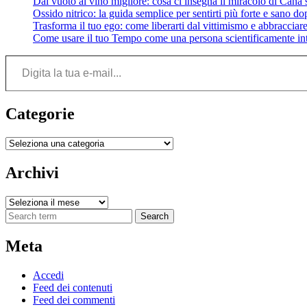
Dal vuoto al vino migliore: cosa ci insegna il miracolo di Cana su
Ossido nitrico: la guida semplice per sentirti più forte e sano do
Trasforma il tuo ego: come liberarti dal vittimismo e abbracciare 
Come usare il tuo Tempo come una persona scientificamente int
Digita la tua e-mail...
Categorie
Categorie
Archivi
Archivi
Search
Meta
Accedi
Feed dei contenuti
Feed dei commenti