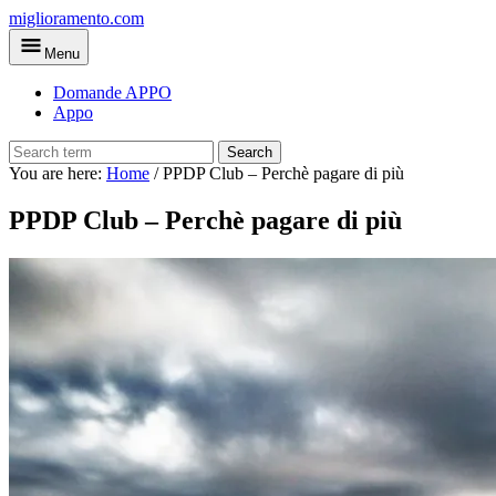
Skip
miglioramento.com
to
Menu
main
content
Domande APPO
Appo
Search
You are here:
Home
/
PPDP Club – Perchè pagare di più
PPDP Club – Perchè pagare di più