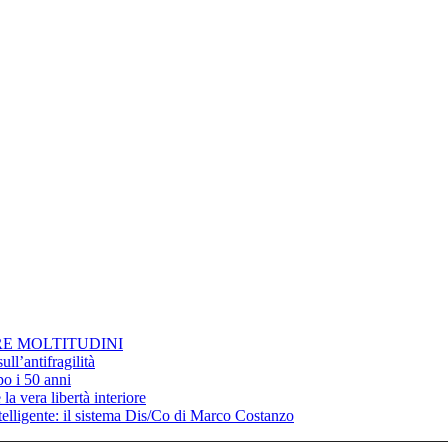
RE MOLTITUDINI
ll’antifragilità
po i 50 anni
la vera libertà interiore
elligente: il sistema Dis/Co di Marco Costanzo