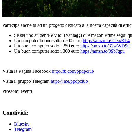
Partecipa anche tu ad un progetto dedicato alla nostra capacità di effici
Se sei uno studente e vuoi i vantaggi di Amazon Prime segui qu
Un computer buono sotto i 200 euro
https://amzn.to/2T3xRL4
Un buon computer sotto i 250 euro
https://amzn.to/32wWD9C
Un buon computer sotto i 300 euro
https://amzn.to/39bJqpu
Visita la Pagina Facebook
http://fb.com/ppdpclub
Visita il gruppo Telegram
http://t.me/ppdpclub
Prossomi eventi
Condividi:
Bluesky
Telegram