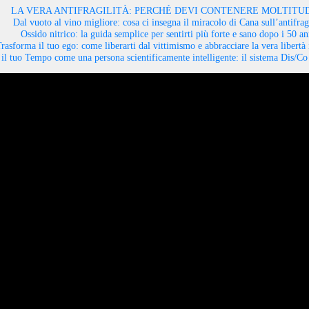
LA VERA ANTIFRAGILITÀ: PERCHÉ DEVI CONTENERE MOLTITUD
Dal vuoto al vino migliore: cosa ci insegna il miracolo di Cana sull’antifragi
Ossido nitrico: la guida semplice per sentirti più forte e sano dopo i 50 an
rasforma il tuo ego: come liberarti dal vittimismo e abbracciare la vera libertà 
il tuo Tempo come una persona scientificamente intelligente: il sistema Dis/C