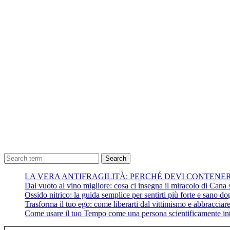
Search
LA VERA ANTIFRAGILITÀ: PERCHÉ DEVI CONTENE
Dal vuoto al vino migliore: cosa ci insegna il miracolo di Cana su
Ossido nitrico: la guida semplice per sentirti più forte e sano do
Trasforma il tuo ego: come liberarti dal vittimismo e abbracciare 
Come usare il tuo Tempo come una persona scientificamente int
Digita la tua e-mail...