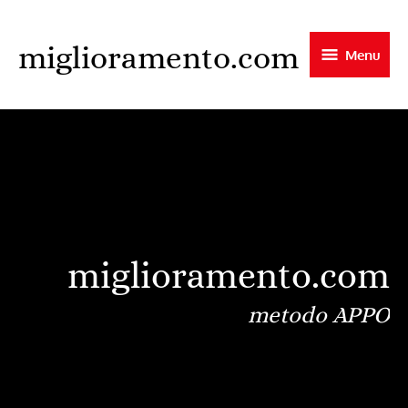
Skip
to
miglioramento.com
Menu
main
content
miglioramento.com
metodo APPO