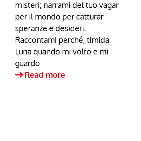
misteri; narrami del tuo vagar
per il mondo per catturar
speranze e desideri.
Raccontami perché, timida
Luna quando mi volto e mi
guardo
Il
Read more
tramonto
della
Luna
di
Ilaria