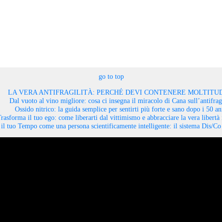
go to top
LA VERA ANTIFRAGILITÀ: PERCHÉ DEVI CONTENERE MOLTITUD
Dal vuoto al vino migliore: cosa ci insegna il miracolo di Cana sull’antifragi
Ossido nitrico: la guida semplice per sentirti più forte e sano dopo i 50 an
rasforma il tuo ego: come liberarti dal vittimismo e abbracciare la vera libertà 
il tuo Tempo come una persona scientificamente intelligente: il sistema Dis/C