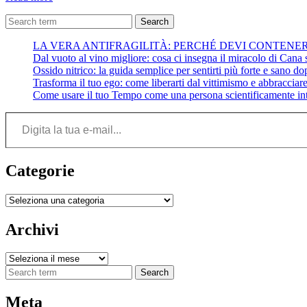
libro
“Monte
Search
cinque”
LA VERA ANTIFRAGILITÀ: PERCHÉ DEVI CONTENE
–
Dal vuoto al vino migliore: cosa ci insegna il miracolo di Cana su
P.
Ossido nitrico: la guida semplice per sentirti più forte e sano do
Coelho
Trasforma il tuo ego: come liberarti dal vittimismo e abbracciare 
Come usare il tuo Tempo come una persona scientificamente int
Digita la tua e-mail...
Categorie
Categorie
Archivi
Archivi
Search
Meta