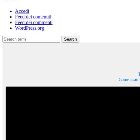
Accedi
Feed dei contenuti
Feed dei commenti
WordPress.org
Search
T
Come usare 