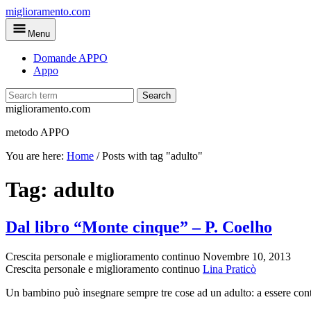
Skip
miglioramento.com
to
Menu
main
content
Domande APPO
Appo
Search
miglioramento.com
metodo APPO
You are here:
Home
/
Posts with tag "adulto"
Tag:
adulto
Dal libro “Monte cinque” – P. Coelho
Crescita personale e miglioramento continuo
Novembre 10, 2013
Crescita personale e miglioramento continuo
Lina Praticò
Un bambino può insegnare sempre tre cose ad un adulto: a essere cont