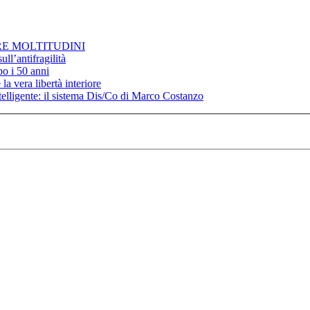
RE MOLTITUDINI
ll’antifragilità
po i 50 anni
la vera libertà interiore
elligente: il sistema Dis/Co di Marco Costanzo