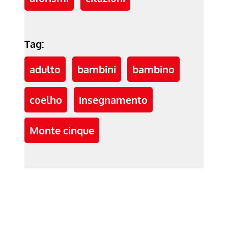
Tag:
adulto
bambini
bambino
coelho
insegnamento
Monte cinque