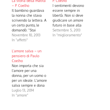
La storia della matita
P. Coelho
– P. Coelho
I sentimenti devono
Il bambino guardava
essere sempre in
la nonna che stava
libertà. Non si deve
scrivendo la lettera. A
giudicare un amore
un certo punto, le
futuro in base alla
domandò: “Stai
sofferenza passata.
Settembre 5, 2013
scrivendo una storia
Novembre 10, 2013
In "miglioramento"
che è capitata a noi? E
In "affetti"
che magari parla di
me. ” La nonna
L’amore salva – un
interruppe la scrittura,
pensiero di Paulo
sorrise e disse al
Coelho
nipote: “È vero, sto
Non importa che sia
scrivendo qualcosa di
l'amore per una
te. Tuttavia,…
donna, per un uomo o
per un ideale. L'amore
salva sempre e dona
senso denso alla
Luglio 13, 2014
nostra vita. L'amore è
In "amore"
sempre nuovo. Non
importa che amiamo
una, due, dieci volte