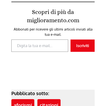
nella vita: ci troviamo
sempre davanti a una
Scopri di più da
situazione che non
conosciamo. L'amore…
miglioramento.com
Abbonati per ricevere gli ultimi articoli inviati alla
tua e-mail.
Digita la tua e-mail...
Iscriviti
Pubblicato sotto:
aforismi
citazioni