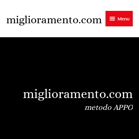
Skip
to
miglioramento.com
Menu
main
content
miglioramento.com
metodo APPO