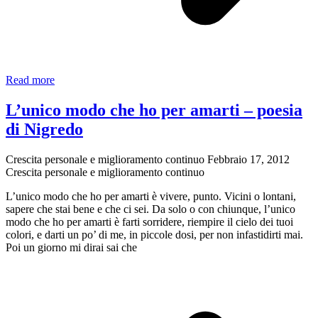
“Sono
Read more
troppo
empatico”:
L’unico modo che ho per amarti – poesia
il
di Nigredo
significato
oscuro
dell’empatia”
Crescita personale e miglioramento continuo
Febbraio 17, 2012
Crescita personale e miglioramento continuo
L’unico modo che ho per amarti è vivere, punto. Vicini o lontani,
sapere che stai bene e che ci sei. Da solo o con chiunque, l’unico
modo che ho per amarti è farti sorridere, riempire il cielo dei tuoi
colori, e darti un po’ di me, in piccole dosi, per non infastidirti mai.
Poi un giorno mi dirai sai che