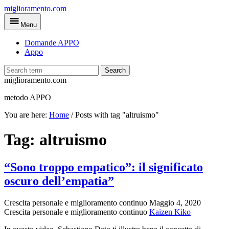
Skip
miglioramento.com
to
Menu
main
content
Domande APPO
Appo
Search
miglioramento.com
metodo APPO
You are here:
Home
/
Posts with tag "altruismo"
Tag:
altruismo
“Sono troppo empatico”: il significato
oscuro dell’empatia”
Crescita personale e miglioramento continuo
Maggio 4, 2020
Crescita personale e miglioramento continuo
Kaizen Kiko