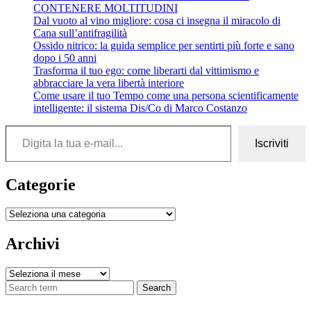
CONTENERE MOLTITUDINI
amarti
Dal vuoto al vino migliore: cosa ci insegna il miracolo di
–
Cana sull’antifragilità
poesia
Ossido nitrico: la guida semplice per sentirti più forte e sano
di
dopo i 50 anni
Nigredo
Trasforma il tuo ego: come liberarti dal vittimismo e
abbracciare la vera libertà interiore
Come usare il tuo Tempo come una persona scientificamente
intelligente: il sistema Dis/Co di Marco Costanzo
Digita la tua e-mail...
Iscriviti
Categorie
Categorie
Archivi
Archivi
Search