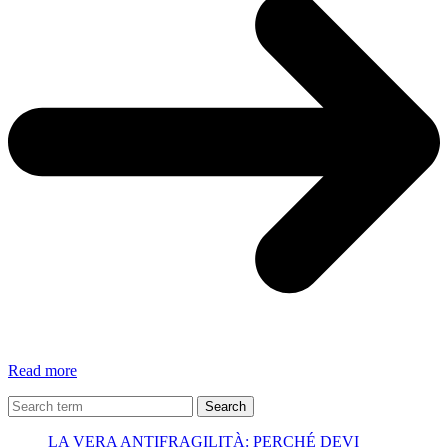
L’unico
Read more
modo
che
Search
ho
LA VERA ANTIFRAGILITÀ: PERCHÉ DEVI
per