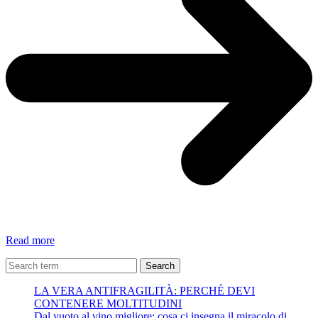
Odio
Read more
gli
indifferenti
Search
–
LA VERA ANTIFRAGILITÀ: PERCHÉ DEVI
Antonio
CONTENERE MOLTITUDINI
Gramsci
Dal vuoto al vino migliore: cosa ci insegna il miracolo di