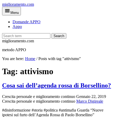
Skip
miglioramento.com
to
Menu
main
content
Domande APPO
Appo
Search
miglioramento.com
metodo APPO
You are here:
Home
/
Posts with tag "attivismo"
Tag:
attivismo
Cosa sai dell’agenda rossa di Borsellino?
Crescita personale e miglioramento continuo
Gennaio 22, 2019
Crescita personale e miglioramento continuo
Marco Digireale
#disinformazione #storia #politica #antimafia Guarda “Nuove
ipotesi sul furto dell’Agenda Rossa di Paolo Borsellino”