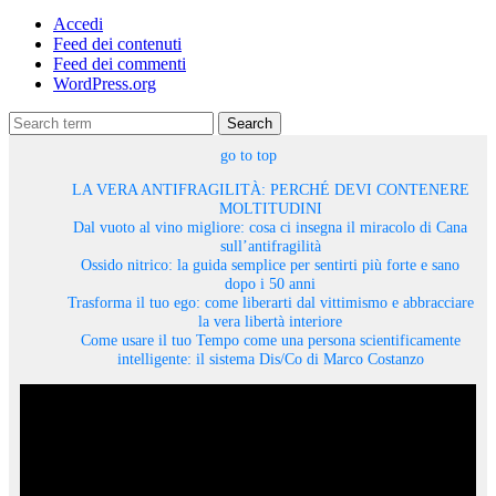
Accedi
Feed dei contenuti
Feed dei commenti
WordPress.org
Search
go to top
LA VERA ANTIFRAGILITÀ: PERCHÉ DEVI CONTENERE
MOLTITUDINI
Dal vuoto al vino migliore: cosa ci insegna il miracolo di Cana
sull’antifragilità
Ossido nitrico: la guida semplice per sentirti più forte e sano
dopo i 50 anni
Trasforma il tuo ego: come liberarti dal vittimismo e abbracciare
la vera libertà interiore
Come usare il tuo Tempo come una persona scientificamente
intelligente: il sistema Dis/Co di Marco Costanzo