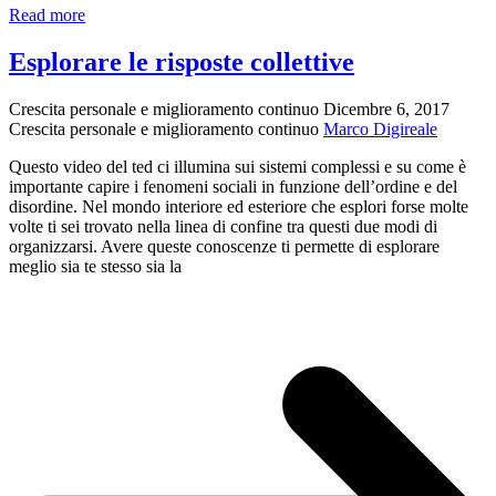
Cosa
Read more
sai
dell’agenda
Esplorare le risposte collettive
rossa
di
Crescita personale e miglioramento continuo
Dicembre 6, 2017
Borsellino?
Crescita personale e miglioramento continuo
Marco Digireale
Questo video del ted ci illumina sui sistemi complessi e su come è
importante capire i fenomeni sociali in funzione dell’ordine e del
disordine. Nel mondo interiore ed esteriore che esplori forse molte
volte ti sei trovato nella linea di confine tra questi due modi di
organizzarsi. Avere queste conoscenze ti permette di esplorare
meglio sia te stesso sia la