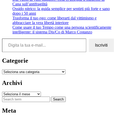
Cana sull’antifragilità
Ossido nitrico: la guida semplice per sentirti più forte e sano
dopo i 50 anni
Trasforma il tuo ego: come liberarti dal vittimismo e
abbracciare la vera libertà interiore
Come usare il tuo Tempo come una persona scientificamente
intelligente: il sistema Dis/Co di Marco Costanzo
Digita la tua e-mail...
Iscriviti
Categorie
Categorie
Archivi
Archivi
Search
Meta