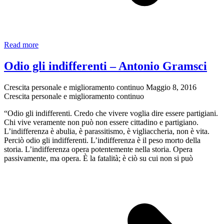
Internet
Read more
non
è
Odio gli indifferenti – Antonio Gramsci
libera
e
Crescita personale e miglioramento continuo
Maggio 8, 2016
lo
Crescita personale e miglioramento continuo
sarà
sempre
“Odio gli indifferenti. Credo che vivere voglia dire essere partigiani.
meno.
Chi vive veramente non può non essere cittadino e partigiano.
A
L’indifferenza è abulia, è parassitismo, è vigliaccheria, non è vita.
meno
Perciò odio gli indifferenti. L’indifferenza è il peso morto della
che…
storia. L’indifferenza opera potentemente nella storia. Opera
passivamente, ma opera. È la fatalità; è ciò su cui non si può