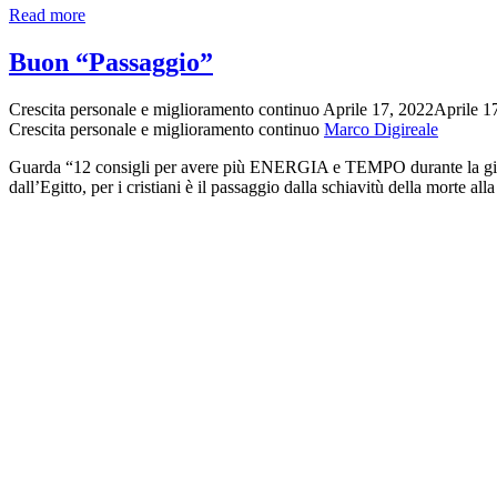
Festeggia
Read more
ogni
giorno,
Buon “Passaggio”
se
puoi.
Crescita personale e miglioramento continuo
Aprile 17, 2022
Aprile 1
Crescita personale e miglioramento continuo
Marco Digireale
Guarda “12 consigli per avere più ENERGIA e TEMPO durante la giornata
dall’Egitto, per i cristiani è il passaggio dalla schiavitù della morte all