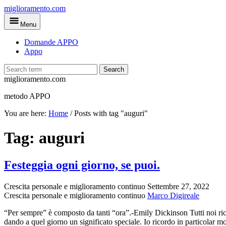
Skip
miglioramento.com
to
Menu
main
content
Domande APPO
Appo
Search
miglioramento.com
metodo APPO
You are here:
Home
/
Posts with tag "auguri"
Tag:
auguri
Festeggia ogni giorno, se puoi.
Crescita personale e miglioramento continuo
Settembre 27, 2022
Crescita personale e miglioramento continuo
Marco Digireale
“Per sempre” è composto da tanti “ora”.-Emily Dickinson Tutti noi rico
dando a quel giorno un significato speciale. Io ricordo in particolar m