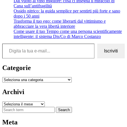
Dal vuoto al vino migliore: cosa ci insegna il miracolo di
L’INFIAMMAZIONE
Cana sull’antifragilità
Ossido nitrico: la guida semplice per sentirti più forte e sano
dopo i 50 anni
Trasforma il tuo ego: come liberarti dal vittimismo e
abbracciare la vera libertà interiore
Come usare il tuo Tempo come una persona scientificamente
intelligente: il sistema Dis/Co di Marco Costanzo
Digita la tua e-mail...
Iscriviti
Categorie
Categorie
Archivi
Archivi
Search
Meta