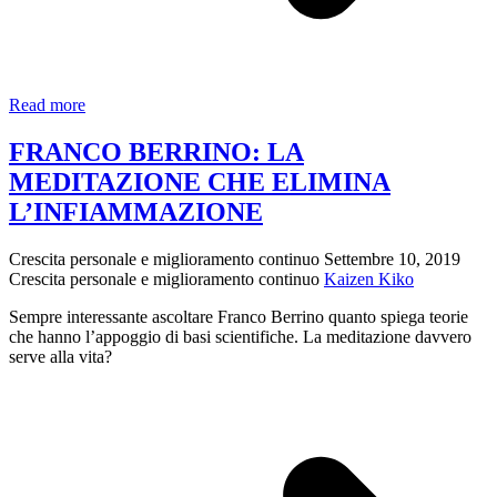
La
Read more
MIGLIORE
COLAZIONE
FRANCO BERRINO: LA
possibile!
MEDITAZIONE CHE ELIMINA
Franco
Berrino
L’INFIAMMAZIONE
te
la
Crescita personale e miglioramento continuo
Settembre 10, 2019
racconta
Crescita personale e miglioramento continuo
Kaizen Kiko
Sempre interessante ascoltare Franco Berrino quanto spiega teorie
che hanno l’appoggio di basi scientifiche. La meditazione davvero
serve alla vita?