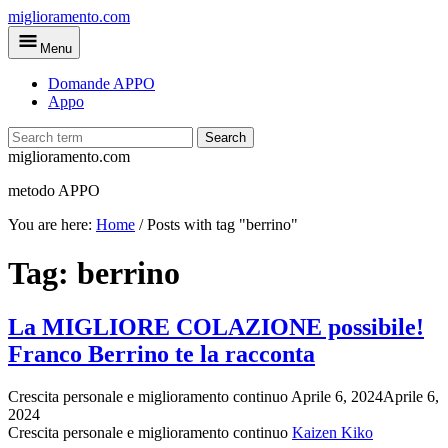
Skip
miglioramento.com
to
Menu
main
content
Domande APPO
Appo
Search
miglioramento.com
metodo APPO
You are here:
Home
/
Posts with tag "berrino"
Tag:
berrino
La MIGLIORE COLAZIONE possibile!
Franco Berrino te la racconta
Crescita personale e miglioramento continuo
Aprile 6, 2024
Aprile 6,
2024
Crescita personale e miglioramento continuo
Kaizen Kiko