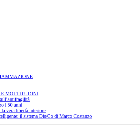
NFIAMMAZIONE
RE MOLTITUDINI
ll’antifragilità
po i 50 anni
la vera libertà interiore
elligente: il sistema Dis/Co di Marco Costanzo