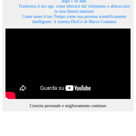
dopo i 50 anni
Trasforma il tuo ego: come liberarti dal vittimismo e abbracciare
la vera libertà interiore
Come usare il tuo Tempo come una persona scientificamente
intelligente: il sistema Dis/Co di Marco Costanzo
Crescita personale e miglioramento continuo