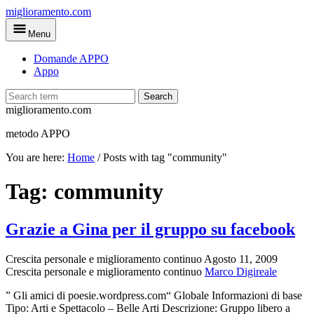
Skip
miglioramento.com
to
Menu
main
content
Domande APPO
Appo
Search
miglioramento.com
metodo APPO
You are here:
Home
/
Posts with tag "community"
Tag:
community
Grazie a Gina per il gruppo su facebook
Crescita personale e miglioramento continuo
Agosto 11, 2009
Crescita personale e miglioramento continuo
Marco Digireale
” Gli amici di poesie.wordpress.com“ Globale Informazioni di base
Tipo: Arti e Spettacolo – Belle Arti Descrizione: Gruppo libero a