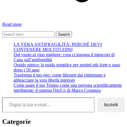
Grazie
Read more
a
Gina
Search
per
LA VERA ANTIFRAGILITÀ: PERCHÉ DEVI
il
CONTENERE MOLTITUDINI
gruppo
Dal vuoto al vino migliore: cosa ci insegna il miracolo di
su
Cana sull’antifragilità
facebook
Ossido nitrico: la guida semplice per sentirti più forte e sano
dopo i 50 anni
Trasforma il tuo ego: come liberarti dal vittimismo e
abbracciare la vera libertà interiore
Come usare il tuo Tempo come una persona scientificamente
intelligente: il sistema Dis/Co di Marco Costanzo
Digita la tua e-mail...
Iscriviti
Categorie