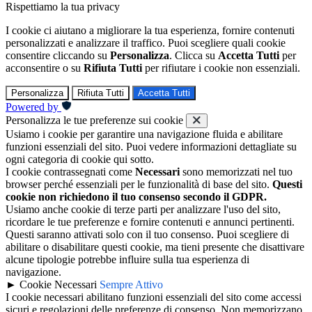
Rispettiamo la tua privacy
I cookie ci aiutano a migliorare la tua esperienza, fornire contenuti
personalizzati e analizzare il traffico. Puoi scegliere quali cookie
consentire cliccando su
Personalizza
. Clicca su
Accetta Tutti
per
acconsentire o su
Rifiuta Tutti
per rifiutare i cookie non essenziali.
Personalizza
Rifiuta Tutti
Accetta Tutti
Powered by
Personalizza le tue preferenze sui cookie
Usiamo i cookie per garantire una navigazione fluida e abilitare
funzioni essenziali del sito. Puoi vedere informazioni dettagliate su
ogni categoria di cookie qui sotto.
I cookie contrassegnati come
Necessari
sono memorizzati nel tuo
browser perché essenziali per le funzionalità di base del sito.
Questi
cookie non richiedono il tuo consenso secondo il GDPR.
Usiamo anche cookie di terze parti per analizzare l'uso del sito,
ricordare le tue preferenze e fornire contenuti e annunci pertinenti.
Questi saranno attivati solo con il tuo consenso. Puoi scegliere di
abilitare o disabilitare questi cookie, ma tieni presente che disattivare
alcune tipologie potrebbe influire sulla tua esperienza di
navigazione.
►
Cookie Necessari
Sempre Attivo
I cookie necessari abilitano funzioni essenziali del sito come accessi
sicuri e regolazioni delle preferenze di consenso. Non memorizzano