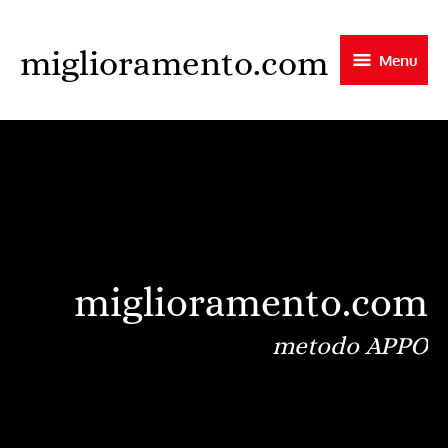
Skip
to
miglioramento.com
Menu
main
content
miglioramento.com
metodo APPO