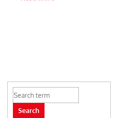
sul
Convitto
Nazionale
Statale
“T.
Tasso”
Search