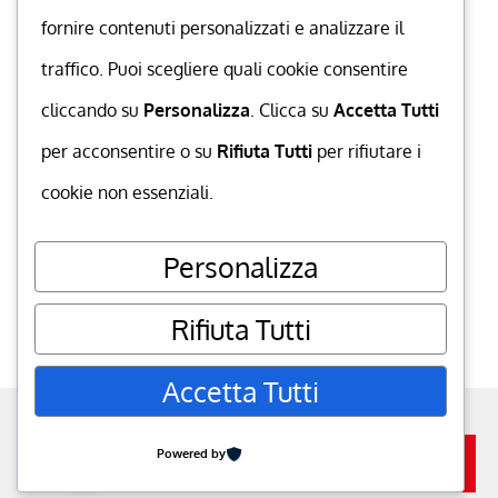
fornire contenuti personalizzati e analizzare il
traffico. Puoi scegliere quali cookie consentire
cliccando su
Personalizza
. Clicca su
Accetta Tutti
per acconsentire o su
Rifiuta Tutti
per rifiutare i
cookie non essenziali.
Personalizza
Rifiuta Tutti
Accetta Tutti
powered by
MuccaGialla.com
. P.IVA
06350120652
go to top
Powered by
Iscriviti