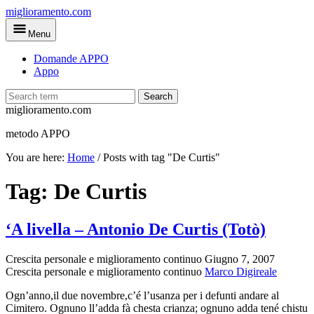
Skip
miglioramento.com
to
Menu
main
content
Domande APPO
Appo
Search
miglioramento.com
metodo APPO
You are here:
Home
/
Posts with tag "De Curtis"
Tag:
De Curtis
‘A livella – Antonio De Curtis (Totò)
Crescita personale e miglioramento continuo
Giugno 7, 2007
Crescita personale e miglioramento continuo
Marco Digireale
Ogn’anno,il due novembre,c’é l’usanza per i defunti andare al
Cimitero. Ognuno ll’adda fà chesta crianza; ognuno adda tené chistu