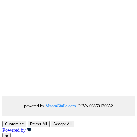
powered by
MuccaGialla.com
. P.IVA 06350120652
Customize
Reject All
Accept All
Powered by
✖