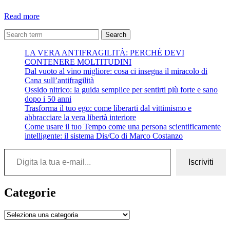
‘A
Read more
livella
–
Search
Antonio
LA VERA ANTIFRAGILITÀ: PERCHÉ DEVI
De
CONTENERE MOLTITUDINI
Curtis
Dal vuoto al vino migliore: cosa ci insegna il miracolo di
(Totò)
Cana sull’antifragilità
Ossido nitrico: la guida semplice per sentirti più forte e sano
dopo i 50 anni
Trasforma il tuo ego: come liberarti dal vittimismo e
abbracciare la vera libertà interiore
Come usare il tuo Tempo come una persona scientificamente
intelligente: il sistema Dis/Co di Marco Costanzo
Digita la tua e-mail...
Iscriviti
Categorie
Categorie