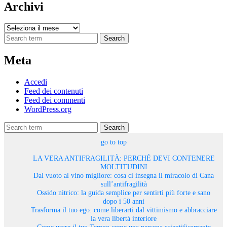
Archivi
Archivi
Search
Meta
Accedi
Feed dei contenuti
Feed dei commenti
WordPress.org
Search
go to top
LA VERA ANTIFRAGILITÀ: PERCHÉ DEVI CONTENERE
MOLTITUDINI
Dal vuoto al vino migliore: cosa ci insegna il miracolo di Cana
sull’antifragilità
Ossido nitrico: la guida semplice per sentirti più forte e sano
dopo i 50 anni
Trasforma il tuo ego: come liberarti dal vittimismo e abbracciare
la vera libertà interiore
Come usare il tuo Tempo come una persona scientificamente