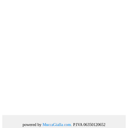
powered by
MuccaGialla.com
. P.IVA 06350120652