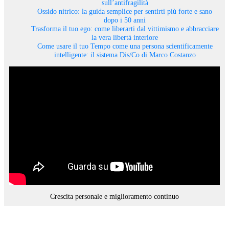
sull’antifragilità
Ossido nitrico: la guida semplice per sentirti più forte e sano
dopo i 50 anni
Trasforma il tuo ego: come liberarti dal vittimismo e abbracciare
la vera libertà interiore
Come usare il tuo Tempo come una persona scientificamente
intelligente: il sistema Dis/Co di Marco Costanzo
Crescita personale e miglioramento continuo