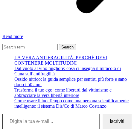
Il
Read more
piatto
della
Search
salute
LA VERA ANTIFRAGILITÀ: PERCHÉ DEVI
di
CONTENERE MOLTITUDINI
Harvard
Dal vuoto al vino migliore: cosa ci insegna il miracolo di
per
Cana sull’antifragilità
dimenticare
Ossido nitrico: la guida semplice per sentirti più forte e sano
per
dopo i 50 anni
sempre
Trasforma il tuo ego: come liberarti dal vittimismo e
tutte
abbracciare la vera libertà interiore
le
Come usare il tuo Tempo come una persona scientificamente
diete
intelligente: il sistema Dis/Co di Marco Costanzo
–
Stefano
Digita la tua e-mail...
Erzegovesi
Iscriviti