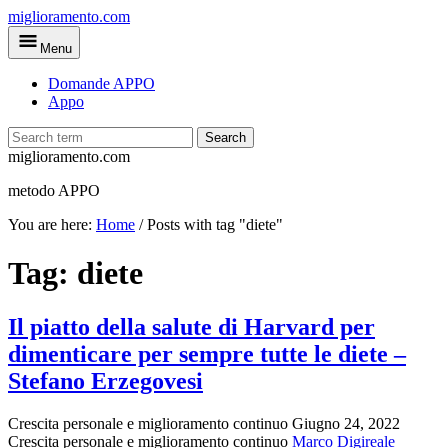
Skip
miglioramento.com
to
Menu
main
content
Domande APPO
Appo
Search
miglioramento.com
metodo APPO
You are here:
Home
/
Posts with tag "diete"
Tag:
diete
Il piatto della salute di Harvard per
dimenticare per sempre tutte le diete –
Stefano Erzegovesi
Crescita personale e miglioramento continuo
Giugno 24, 2022
Crescita personale e miglioramento continuo
Marco Digireale