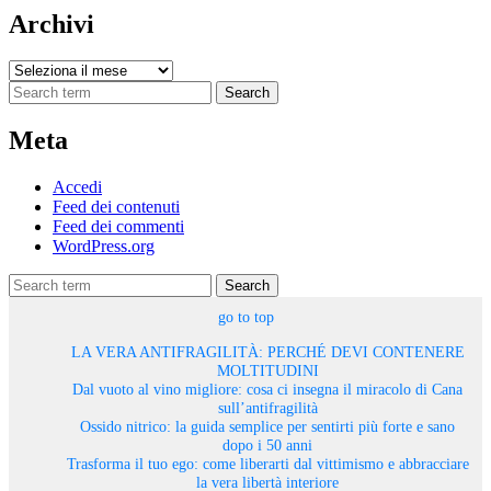
Archivi
Archivi
Search
Meta
Accedi
Feed dei contenuti
Feed dei commenti
WordPress.org
Search
go to top
LA VERA ANTIFRAGILITÀ: PERCHÉ DEVI CONTENERE
MOLTITUDINI
Dal vuoto al vino migliore: cosa ci insegna il miracolo di Cana
sull’antifragilità
Ossido nitrico: la guida semplice per sentirti più forte e sano
dopo i 50 anni
Trasforma il tuo ego: come liberarti dal vittimismo e abbracciare
la vera libertà interiore