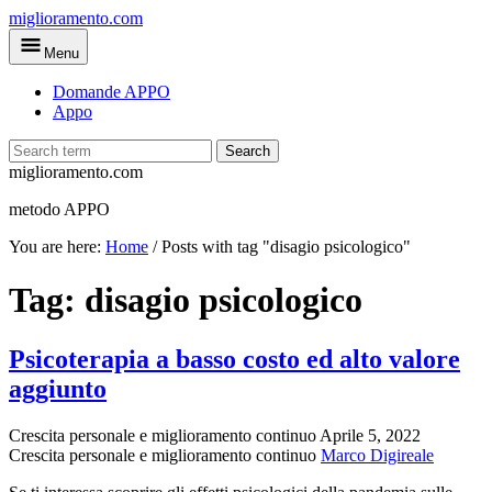
Skip
miglioramento.com
to
Menu
main
content
Domande APPO
Appo
Search
miglioramento.com
metodo APPO
You are here:
Home
/
Posts with tag "disagio psicologico"
Tag:
disagio psicologico
Psicoterapia a basso costo ed alto valore
aggiunto
Crescita personale e miglioramento continuo
Aprile 5, 2022
Crescita personale e miglioramento continuo
Marco Digireale