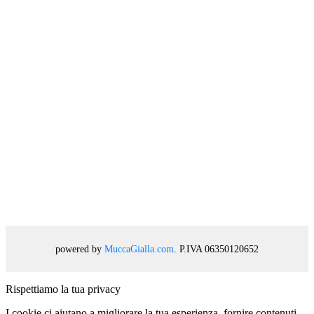
powered by
MuccaGialla.com
. P.IVA 06350120652
Rispettiamo la tua privacy
I cookie ci aiutano a migliorare la tua esperienza, fornire contenuti