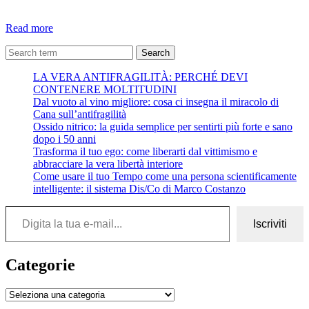
Psicoterapia
Read more
a
basso
Search
costo
LA VERA ANTIFRAGILITÀ: PERCHÉ DEVI
ed
CONTENERE MOLTITUDINI
alto
Dal vuoto al vino migliore: cosa ci insegna il miracolo di
valore
Cana sull’antifragilità
aggiunto
Ossido nitrico: la guida semplice per sentirti più forte e sano
dopo i 50 anni
Trasforma il tuo ego: come liberarti dal vittimismo e
abbracciare la vera libertà interiore
Come usare il tuo Tempo come una persona scientificamente
intelligente: il sistema Dis/Co di Marco Costanzo
Digita la tua e-mail...
Iscriviti
Categorie
Categorie