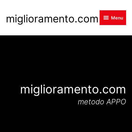
Skip
to
miglioramento.com
Menu
main
content
miglioramento.com
metodo APPO