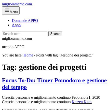
Skip
miglioramento.com
to
Menu
main
content
Domande APPO
Appo
Search
miglioramento.com
metodo APPO
You are here:
Home
/
Posts with tag "gestione dei progetti"
Tag:
gestione dei progetti
Focus To-Do: Timer Pomodoro e gestione
del tempo
Crescita personale e miglioramento continuo
Febbraio 21, 2020
Crescita personale e miglioramento continuo
Kaizen Kiko