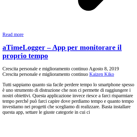
Focus
Read more
To-
Do:
aTimeLogger – App per monitorare il
Timer
proprio tempo
Pomodoro
e
gestione
Crescita personale e miglioramento continuo
Agosto 8, 2019
del
Crescita personale e miglioramento continuo
Kaizen Kiko
tempo
Tutti sappiamo quanto sia facile perdere tempo lo smartphone spesso
è uno strumento di distrazione che non ci permette di raggiungere i
nostri obiettivi. Questa applicazione invece riesce a farci risparmiare
tempo perché può farci capire dove perdiamo tempo e quanto tempo
investiamo nei progetti che scegliamo di realizzare. Basta installare
questa app, settare le giuste categorie in cui ci