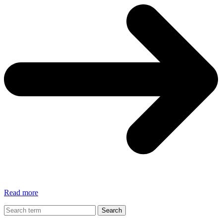
aTimeLogger
Read more
–
App
Search
per