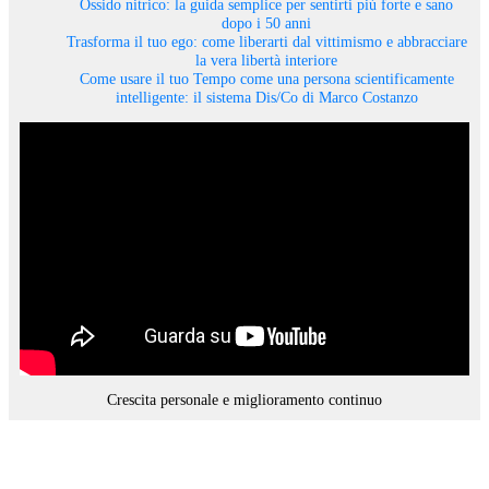
Ossido nitrico: la guida semplice per sentirti più forte e sano
dopo i 50 anni
Trasforma il tuo ego: come liberarti dal vittimismo e abbracciare
la vera libertà interiore
Come usare il tuo Tempo come una persona scientificamente
intelligente: il sistema Dis/Co di Marco Costanzo
Crescita personale e miglioramento continuo