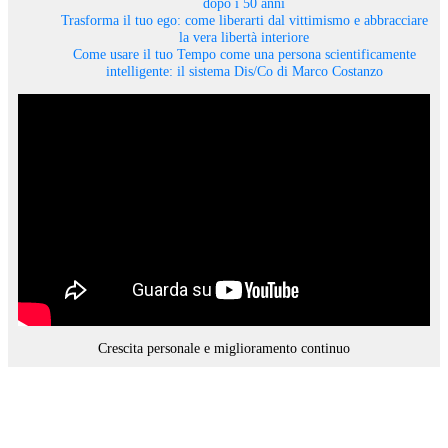
dopo i 50 anni
Trasforma il tuo ego: come liberarti dal vittimismo e abbracciare
la vera libertà interiore
Come usare il tuo Tempo come una persona scientificamente
intelligente: il sistema Dis/Co di Marco Costanzo
Crescita personale e miglioramento continuo