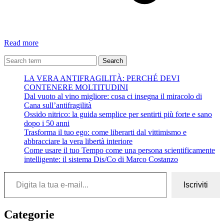
La
Read more
dieta
dei
Search
GRUPPI
LA VERA ANTIFRAGILITÀ: PERCHÉ DEVI
SANGUIGNI.
CONTENERE MOLTITUDINI
Dal vuoto al vino migliore: cosa ci insegna il miracolo di
Cana sull’antifragilità
Ossido nitrico: la guida semplice per sentirti più forte e sano
dopo i 50 anni
Trasforma il tuo ego: come liberarti dal vittimismo e
abbracciare la vera libertà interiore
Come usare il tuo Tempo come una persona scientificamente
intelligente: il sistema Dis/Co di Marco Costanzo
Digita la tua e-mail...
Iscriviti
Categorie