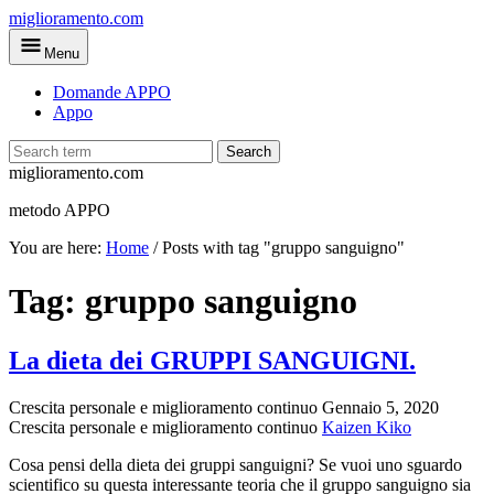
Skip
miglioramento.com
to
Menu
main
content
Domande APPO
Appo
Search
miglioramento.com
metodo APPO
You are here:
Home
/
Posts with tag "gruppo sanguigno"
Tag:
gruppo sanguigno
La dieta dei GRUPPI SANGUIGNI.
Crescita personale e miglioramento continuo
Gennaio 5, 2020
Crescita personale e miglioramento continuo
Kaizen Kiko
Cosa pensi della dieta dei gruppi sanguigni? Se vuoi uno sguardo
scientifico su questa interessante teoria che il gruppo sanguigno sia