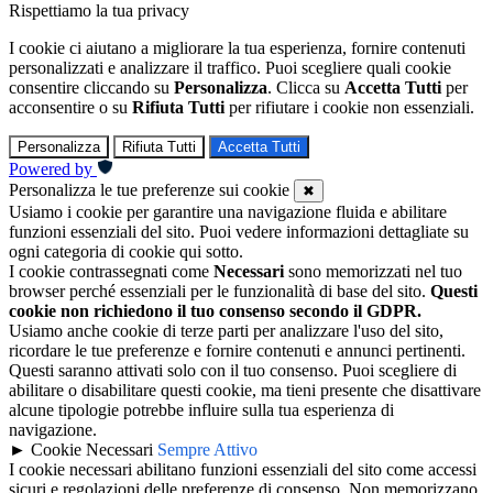
Rispettiamo la tua privacy
I cookie ci aiutano a migliorare la tua esperienza, fornire contenuti
personalizzati e analizzare il traffico. Puoi scegliere quali cookie
consentire cliccando su
Personalizza
. Clicca su
Accetta Tutti
per
acconsentire o su
Rifiuta Tutti
per rifiutare i cookie non essenziali.
Personalizza
Rifiuta Tutti
Accetta Tutti
Powered by
Personalizza le tue preferenze sui cookie
✖
Usiamo i cookie per garantire una navigazione fluida e abilitare
funzioni essenziali del sito. Puoi vedere informazioni dettagliate su
ogni categoria di cookie qui sotto.
I cookie contrassegnati come
Necessari
sono memorizzati nel tuo
browser perché essenziali per le funzionalità di base del sito.
Questi
cookie non richiedono il tuo consenso secondo il GDPR.
Usiamo anche cookie di terze parti per analizzare l'uso del sito,
ricordare le tue preferenze e fornire contenuti e annunci pertinenti.
Questi saranno attivati solo con il tuo consenso. Puoi scegliere di
abilitare o disabilitare questi cookie, ma tieni presente che disattivare
alcune tipologie potrebbe influire sulla tua esperienza di
navigazione.
►
Cookie Necessari
Sempre Attivo
I cookie necessari abilitano funzioni essenziali del sito come accessi
sicuri e regolazioni delle preferenze di consenso. Non memorizzano