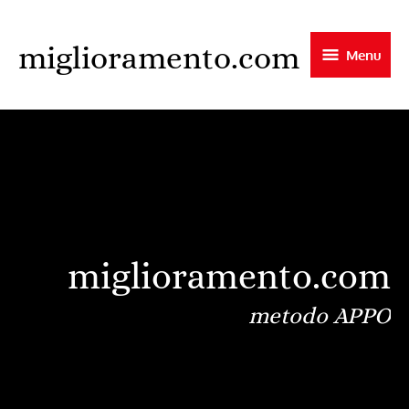
Skip
to
miglioramento.com
Menu
main
content
miglioramento.com
metodo APPO