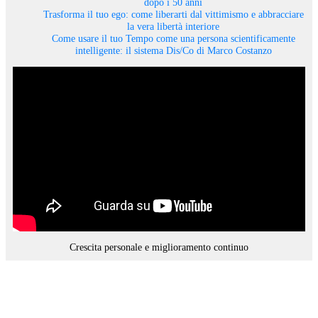
dopo i 50 anni
Trasforma il tuo ego: come liberarti dal vittimismo e abbracciare
la vera libertà interiore
Come usare il tuo Tempo come una persona scientificamente
intelligente: il sistema Dis/Co di Marco Costanzo
Crescita personale e miglioramento continuo