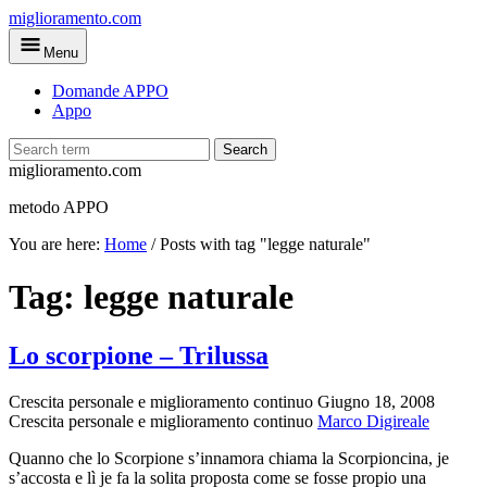
Skip
miglioramento.com
to
Menu
main
content
Domande APPO
Appo
Search
miglioramento.com
metodo APPO
You are here:
Home
/
Posts with tag "legge naturale"
Tag:
legge naturale
Lo scorpione – Trilussa
Crescita personale e miglioramento continuo
Giugno 18, 2008
Crescita personale e miglioramento continuo
Marco Digireale
Quanno che lo Scorpione s’innamora chiama la Scorpioncina, je
s’accosta e lì je fa la solita proposta come se fosse propio una