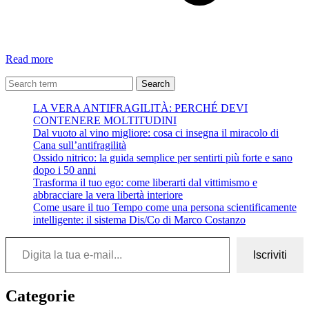
Lo
Read more
scorpione
–
Search
Trilussa
LA VERA ANTIFRAGILITÀ: PERCHÉ DEVI
CONTENERE MOLTITUDINI
Dal vuoto al vino migliore: cosa ci insegna il miracolo di
Cana sull’antifragilità
Ossido nitrico: la guida semplice per sentirti più forte e sano
dopo i 50 anni
Trasforma il tuo ego: come liberarti dal vittimismo e
abbracciare la vera libertà interiore
Come usare il tuo Tempo come una persona scientificamente
intelligente: il sistema Dis/Co di Marco Costanzo
Digita la tua e-mail...
Iscriviti
Categorie