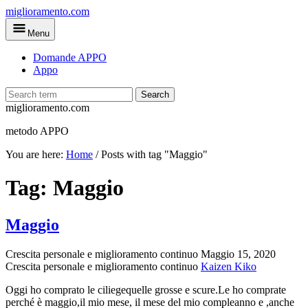
Skip
miglioramento.com
to
Menu
main
content
Domande APPO
Appo
Search
miglioramento.com
metodo APPO
You are here:
Home
/
Posts with tag "Maggio"
Tag:
Maggio
Maggio
Crescita personale e miglioramento continuo
Maggio 15, 2020
Crescita personale e miglioramento continuo
Kaizen Kiko
Oggi ho comprato le ciliegequelle grosse e scure.Le ho comprate
perché è maggio,il mio mese, il mese del mio compleanno e ,anche