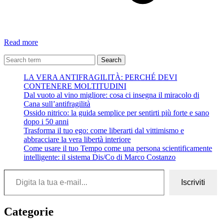
Maggio
Read more
Search
LA VERA ANTIFRAGILITÀ: PERCHÉ DEVI
CONTENERE MOLTITUDINI
Dal vuoto al vino migliore: cosa ci insegna il miracolo di
Cana sull’antifragilità
Ossido nitrico: la guida semplice per sentirti più forte e sano
dopo i 50 anni
Trasforma il tuo ego: come liberarti dal vittimismo e
abbracciare la vera libertà interiore
Come usare il tuo Tempo come una persona scientificamente
intelligente: il sistema Dis/Co di Marco Costanzo
Digita la tua e-mail...
Iscriviti
Categorie