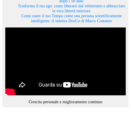
dopo i 50 anni
Trasforma il tuo ego: come liberarti dal vittimismo e abbracciare
la vera libertà interiore
Come usare il tuo Tempo come una persona scientificamente
intelligente: il sistema Dis/Co di Marco Costanzo
Crescita personale e miglioramento continuo