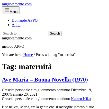
Skip
miglioramento.com
to
Menu
main
content
Domande APPO
Appo
Search
miglioramento.com
metodo APPO
You are here:
Home
/
Posts with tag "maternità"
Tag:
maternità
Ave Maria – Buona Novella (1970)
Crescita personale e miglioramento continuo
Dicembre 19,
2007
Gennaio 20, 2021
Crescita personale e miglioramento continuo
Kaizen Kiko
E te ne vai, Maria, fra la gente che si raccoglie intorno al tuo