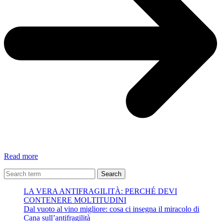
Poesie
Read more
dei
lettori:
Search
Ti
LA VERA ANTIFRAGILITÀ: PERCHÉ DEVI
amo
CONTENERE MOLTITUDINI
–
Dal vuoto al vino migliore: cosa ci insegna il miracolo di
Gyg
Cana sull’antifragilità