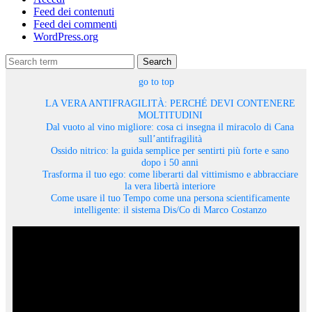
Feed dei contenuti
Feed dei commenti
WordPress.org
Search
go to top
LA VERA ANTIFRAGILITÀ: PERCHÉ DEVI CONTENERE
MOLTITUDINI
Dal vuoto al vino migliore: cosa ci insegna il miracolo di Cana
sull’antifragilità
Ossido nitrico: la guida semplice per sentirti più forte e sano
dopo i 50 anni
Trasforma il tuo ego: come liberarti dal vittimismo e abbracciare
la vera libertà interiore
Come usare il tuo Tempo come una persona scientificamente
intelligente: il sistema Dis/Co di Marco Costanzo