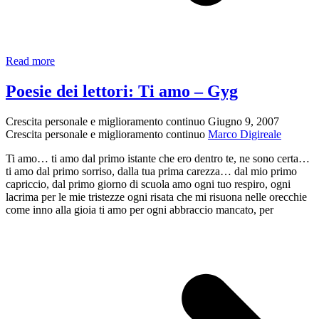
Ave
Read more
Maria
–
Poesie dei lettori: Ti amo – Gyg
Buona
Novella
Crescita personale e miglioramento continuo
Giugno 9, 2007
(1970)
Crescita personale e miglioramento continuo
Marco Digireale
Ti amo… ti amo dal primo istante che ero dentro te, ne sono certa…
ti amo dal primo sorriso, dalla tua prima carezza… dal mio primo
capriccio, dal primo giorno di scuola amo ogni tuo respiro, ogni
lacrima per le mie tristezze ogni risata che mi risuona nelle orecchie
come inno alla gioia ti amo per ogni abbraccio mancato, per