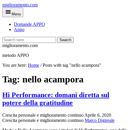
Skip
miglioramento.com
to
Menu
main
content
Domande APPO
Appo
Search
miglioramento.com
metodo APPO
You are here:
Home
/
Posts with tag "nello acampora"
Tag:
nello acampora
Hi Performance: domani diretta sul
potere della gratitudine
Crescita personale e miglioramento continuo
Aprile 6, 2020
Crescita personale e miglioramento continuo
Marco Digireale