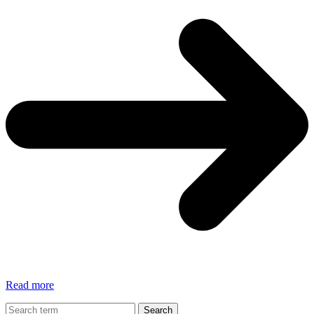
#crescitapersonale
Read more
“Abitudini
da
Search