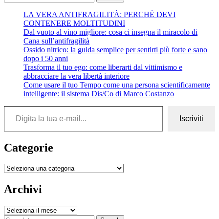
1
LA VERA ANTIFRAGILITÀ: PERCHÉ DEVI
milione
CONTENERE MOLTITUDINI
di
Dal vuoto al vino migliore: cosa ci insegna il miracolo di
dollari”
Cana sull’antifragilità
di
Ossido nitrico: la guida semplice per sentirti più forte e sano
Brian
dopo i 50 anni
Tracy
Trasforma il tuo ego: come liberarti dal vittimismo e
abbracciare la vera libertà interiore
Come usare il tuo Tempo come una persona scientificamente
intelligente: il sistema Dis/Co di Marco Costanzo
Digita la tua e-mail...
Iscriviti
Categorie
Categorie
Archivi
Archivi