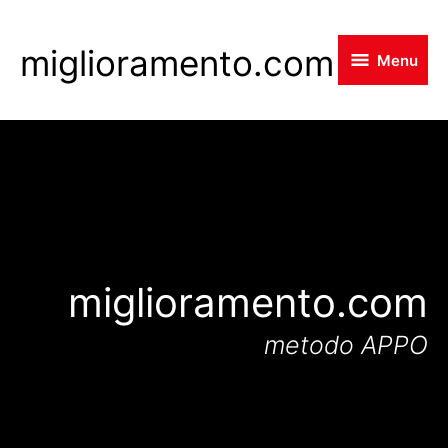
Skip
to
miglioramento.com
Menu
main
content
miglioramento.com
metodo APPO