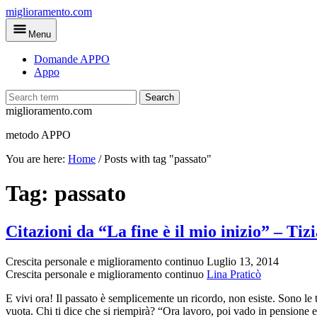
Skip
miglioramento.com
to
Menu
main
content
Domande APPO
Appo
Search
miglioramento.com
metodo APPO
You are here:
Home
/
Posts with tag "passato"
Tag:
passato
Citazioni da “La fine è il mio inizio” – Tiz
Crescita personale e miglioramento continuo
Luglio 13, 2014
Crescita personale e miglioramento continuo
Lina Praticò
E vivi ora! Il passato è semplicemente un ricordo, non esiste. Sono le tu
vuota. Chi ti dice che si riempirà? “Ora lavoro, poi vado in pensione 