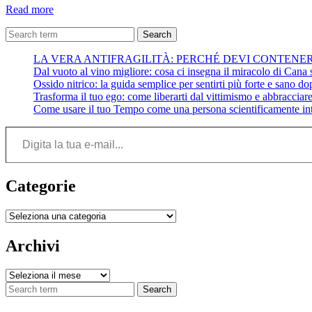
Citazioni
Read more
da
“La
Search
fine
LA VERA ANTIFRAGILITÀ: PERCHÉ DEVI CONTENE
è
Dal vuoto al vino migliore: cosa ci insegna il miracolo di Cana su
il
Ossido nitrico: la guida semplice per sentirti più forte e sano do
mio
Trasforma il tuo ego: come liberarti dal vittimismo e abbracciare 
inizio”
Come usare il tuo Tempo come una persona scientificamente int
–
Tiziano
Digita la tua e-mail...
Terzani
Categorie
Categorie
Archivi
Archivi
Search