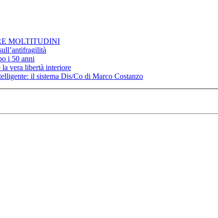
RE MOLTITUDINI
ll’antifragilità
po i 50 anni
la vera libertà interiore
elligente: il sistema Dis/Co di Marco Costanzo