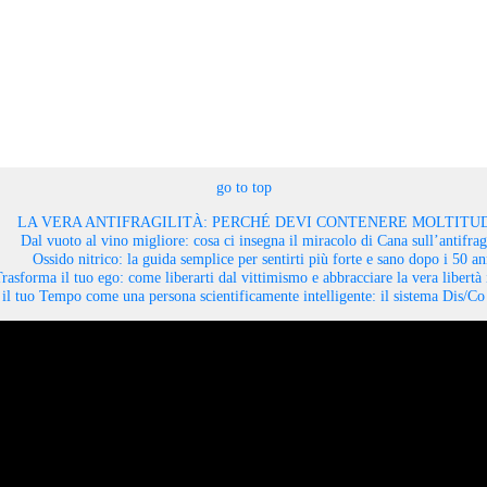
go to top
LA VERA ANTIFRAGILITÀ: PERCHÉ DEVI CONTENERE MOLTITUD
Dal vuoto al vino migliore: cosa ci insegna il miracolo di Cana sull’antifragi
Ossido nitrico: la guida semplice per sentirti più forte e sano dopo i 50 an
rasforma il tuo ego: come liberarti dal vittimismo e abbracciare la vera libertà 
il tuo Tempo come una persona scientificamente intelligente: il sistema Dis/C