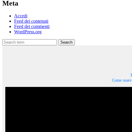
Meta
Accedi
Feed dei contenuti
Feed dei commenti
WordPress.org
Search
T
Come usare 