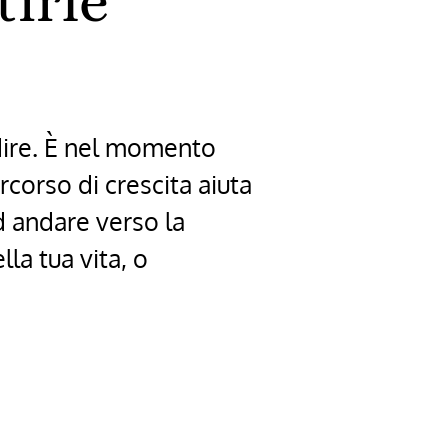
tirle
edire. È nel momento
rcorso di crescita aiuta
d andare verso la
lla tua vita, o