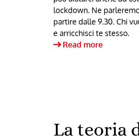
lockdown. Ne parleremo 
partire dalle 9.30. Chi 
e arricchisci te stesso.
Pensa
Read more
E
Arricchisc
Te
Stesso
Di
Napoleon
La teoria 
Hill
–