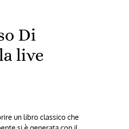
so Di
a live
ire un libro classico che
ente si è generata con il