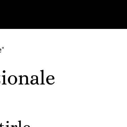
e"
zionale