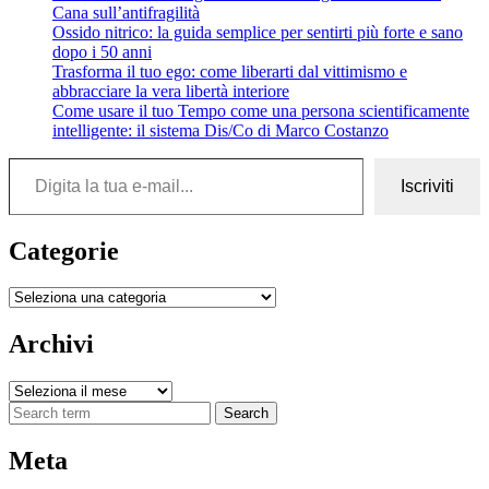
Cana sull’antifragilità
Ossido nitrico: la guida semplice per sentirti più forte e sano
dopo i 50 anni
Trasforma il tuo ego: come liberarti dal vittimismo e
abbracciare la vera libertà interiore
Come usare il tuo Tempo come una persona scientificamente
intelligente: il sistema Dis/Co di Marco Costanzo
Digita la tua e-mail...
Iscriviti
Categorie
Categorie
Archivi
Archivi
Search
Meta