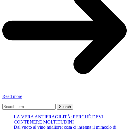
Come
Read more
in
uno
Search
specchio.
LA VERA ANTIFRAGILITÀ: PERCHÉ DEVI
Eugenio
CONTENERE MOLTITUDINI
Finardi
Dal vuoto al vino migliore: cosa ci insegna il miracolo di