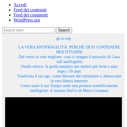
Accedi
Feed dei contenuti
Feed dei commenti
WordPress.org
Search
go to top
LA VERA ANTIFRAGILITÀ: PERCHÉ DEVI CONTENERE
MOLTITUDINI
Dal vuoto al vino migliore: cosa ci insegna il miracolo di Cana
sull’antifragilità
Ossido nitrico: la guida semplice per sentirti più forte e sano
dopo i 50 anni
Trasforma il tuo ego: come liberarti dal vittimismo e abbracciare
la vera libertà interiore
Come usare il tuo Tempo come una persona scientificamente
intelligente: il sistema Dis/Co di Marco Costanzo