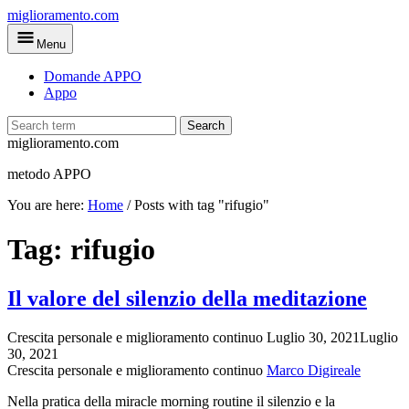
Skip
miglioramento.com
to
Menu
main
content
Domande APPO
Appo
Search
miglioramento.com
metodo APPO
You are here:
Home
/
Posts with tag "rifugio"
Tag:
rifugio
Il valore del silenzio della meditazione
Crescita personale e miglioramento continuo
Luglio 30, 2021
Luglio
30, 2021
Crescita personale e miglioramento continuo
Marco Digireale
Nella pratica della miracle morning routine il silenzio e la