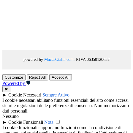
powered by
MuccaGialla.com
. P.IVA 06350120652
Customize
Reject All
Accept All
Powered by
✖
►
Cookie Necessari
Sempre Attivo
I cookie necessari abilitano funzioni essenziali del sito come accessi
sicuri e regolazioni delle preferenze di consenso. Non memorizzano
dati personali.
Nessuno
►
Cookie Funzionali
Nota
I cookie funzionali supportano funzioni come la condivisione di
contenuti sui social media, la raccolta di feedback e l’attivazione di