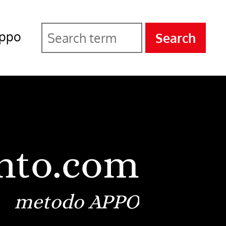
ppo
Search
nto.com
metodo APPO