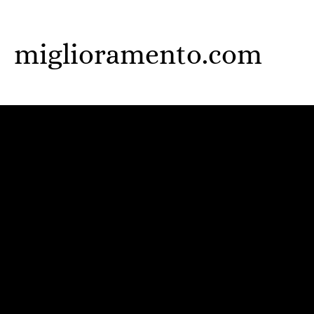
Skip
to
miglioramento.com
main
content