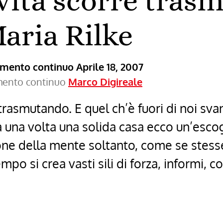
 vita scorre tra
aria Rilke
ramento continuo
Aprile 18, 2007
amento continuo
Marco Digireale
 trasmutando. E quel ch’è fuori di noi s
 una volta una solida casa ecco un’escog
ne della mente soltanto, come se stesse
empo si crea vasti sili di forza, informi, 