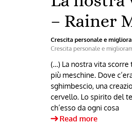
La nostra
– Rainer M
Crescita personale e miglio
Crescita personale e miglior
(…) La nostra vita scorre
più meschine. Dove c’era
sghimbescio, una creazio
cervello. Lo spirito del t
ch’esso da ogni cosa
La
Read more
nostra