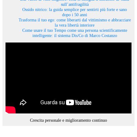
sull’antifragilità
Ossido nitrico: la guida semplice per sentirti più forte e sano
dopo i 50 anni
Trasforma il tuo ego: come liberarti dal vittimismo e abbracciare
la vera libertà interiore
Come usare il tuo Tempo come una persona scientificamente
intelligente: il sistema Dis/Co di Marco Costanzo
Crescita personale e miglioramento continuo