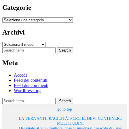
Categorie
Categorie
Archivi
Archivi
Search
Meta
Accedi
Feed dei contenuti
Feed dei commenti
WordPress.org
Search
go to top
LA VERA ANTIFRAGILITÀ: PERCHÉ DEVI CONTENERE
MOLTITUDINI
Dal vuoto al vino migliore: cosa ci insegna il miracolo di Cana