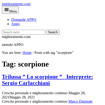
Skip
miglioramento.com
to
Menu
main
content
Domande APPO
Appo
Search
miglioramento.com
metodo APPO
You are here:
Home
/
Posts with tag "scorpione"
Tag:
scorpione
Trilussa ” Lo scorpione ” Interprete:
Sergio Carlacchiani
Crescita personale e miglioramento continuo
Maggio 28,
2021
Maggio 28, 2021
Crescita personale e miglioramento continuo
Marco Digireale