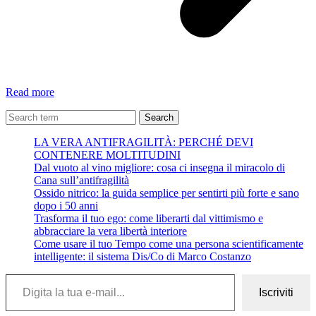
Trilussa
Read more
”
Lo
Search
scorpione
LA VERA ANTIFRAGILITÀ: PERCHÉ DEVI
”
CONTENERE MOLTITUDINI
Interprete:
Dal vuoto al vino migliore: cosa ci insegna il miracolo di
Sergio
Cana sull’antifragilità
Carlacchiani
Ossido nitrico: la guida semplice per sentirti più forte e sano
dopo i 50 anni
Trasforma il tuo ego: come liberarti dal vittimismo e
abbracciare la vera libertà interiore
Come usare il tuo Tempo come una persona scientificamente
intelligente: il sistema Dis/Co di Marco Costanzo
Digita la tua e-mail...
Iscriviti