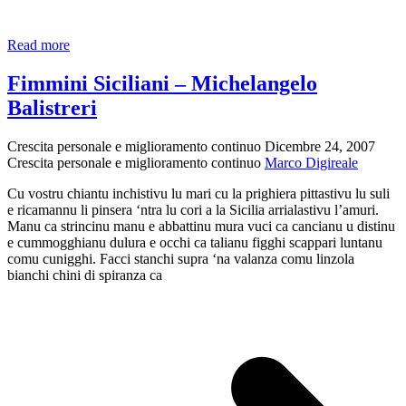
Rosi
Read more
Bindi
e
Fimmini Siciliani – Michelangelo
gli
Balistreri
impresentabili
Crescita personale e miglioramento continuo
Dicembre 24, 2007
Crescita personale e miglioramento continuo
Marco Digireale
Cu vostru chiantu inchistivu lu mari cu la prighiera pittastivu lu suli
e ricamannu li pinsera ‘ntra lu cori a la Sicilia arrialastivu l’amuri.
Manu ca strincinu manu e abbattinu mura vuci ca cancianu u distinu
e cummogghianu dulura e occhi ca talianu figghi scappari luntanu
comu cunigghi. Facci stanchi supra ‘na valanza comu linzola
bianchi chini di spiranza ca