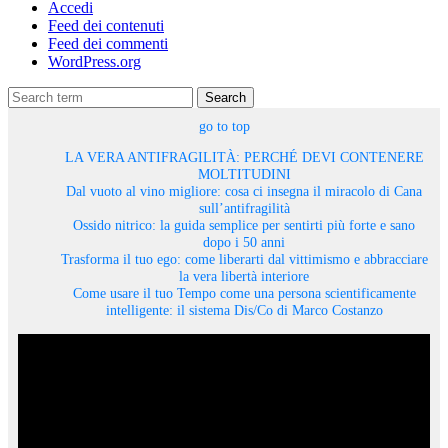
Accedi
Feed dei contenuti
Feed dei commenti
WordPress.org
Search
go to top
LA VERA ANTIFRAGILITÀ: PERCHÉ DEVI CONTENERE
MOLTITUDINI
Dal vuoto al vino migliore: cosa ci insegna il miracolo di Cana
sull’antifragilità
Ossido nitrico: la guida semplice per sentirti più forte e sano
dopo i 50 anni
Trasforma il tuo ego: come liberarti dal vittimismo e abbracciare
la vera libertà interiore
Come usare il tuo Tempo come una persona scientificamente
intelligente: il sistema Dis/Co di Marco Costanzo