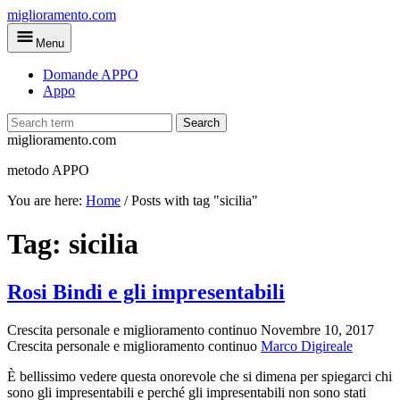
Skip
miglioramento.com
to
Menu
main
content
Domande APPO
Appo
Search
miglioramento.com
metodo APPO
You are here:
Home
/
Posts with tag "sicilia"
Tag:
sicilia
Rosi Bindi e gli impresentabili
Crescita personale e miglioramento continuo
Novembre 10, 2017
Crescita personale e miglioramento continuo
Marco Digireale
È bellissimo vedere questa onorevole che si dimena per spiegarci chi
sono gli impresentabili e perché gli impresentabili non sono stati