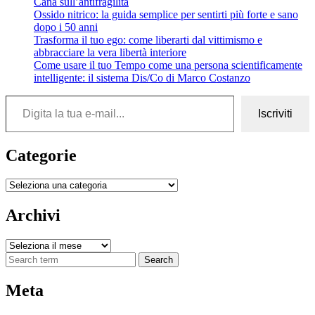
Cana sull’antifragilità
Ossido nitrico: la guida semplice per sentirti più forte e sano
dopo i 50 anni
Trasforma il tuo ego: come liberarti dal vittimismo e
abbracciare la vera libertà interiore
Come usare il tuo Tempo come una persona scientificamente
intelligente: il sistema Dis/Co di Marco Costanzo
Digita la tua e-mail...
Iscriviti
Categorie
Categorie
Archivi
Archivi
Search
Meta