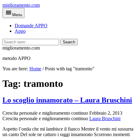
Skip
miglioramento.com
to
Menu
main
content
Domande APPO
Appo
Search
miglioramento.com
metodo APPO
You are here:
Home
/
Posts with tag "tramonto"
Tag:
tramonto
Lo scoglio innamorato – Laura Bruschini
Crescita personale e miglioramento continuo
Febbraio 2, 2013
Crescita personale e miglioramento continuo
Laura Bruschini
Aspetto l’onda che mi lambisce il fianco Mentre il vento mi sussurra
un canto Del sole ne catturo i raggi innamorato Scorrono momenti