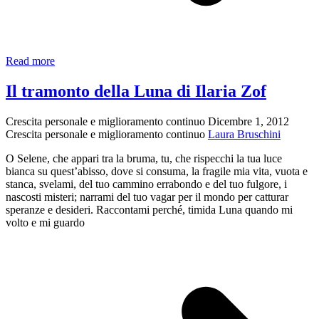
Lo
Read more
scoglio
innamorato
Il tramonto della Luna di Ilaria Zof
–
Laura
Crescita personale e miglioramento continuo
Dicembre 1, 2012
Bruschini
Crescita personale e miglioramento continuo
Laura Bruschini
O Selene, che appari tra la bruma, tu, che rispecchi la tua luce
bianca su quest’abisso, dove si consuma, la fragile mia vita, vuota e
stanca, svelami, del tuo cammino errabondo e del tuo fulgore, i
nascosti misteri; narrami del tuo vagar per il mondo per catturar
speranze e desideri. Raccontami perché, timida Luna quando mi
volto e mi guardo