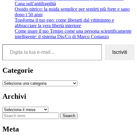
Cana sull’antifragilità
Ossido nitrico: la guida semplice per sentirti più forte e sano
dopo i 50 anni
Trasforma il tuo ego: come liberarti dal vittimismo e
abbracciare la vera libertà interiore
Come usare il tuo Tempo come una persona scientificamente
intelligente: il sistema Dis/Co di Marco Costanzo
Digita la tua e-mail...
Iscriviti
Categorie
Categorie
Archivi
Archivi
Search
Meta