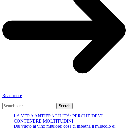
Il
Read more
tramonto
della
Search
Luna
LA VERA ANTIFRAGILITÀ: PERCHÉ DEVI
di
CONTENERE MOLTITUDINI
Ilaria
Dal vuoto al vino migliore: cosa ci insegna il miracolo di
Zof