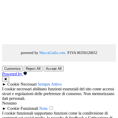
powered by
MuccaGialla.com
. P.IVA 06350120652
Customize
Reject All
Accept All
Powered by
✖
►
Cookie Necessari
Sempre Attivo
I cookie necessari abilitano funzioni essenziali del sito come accessi
sicuri e regolazioni delle preferenze di consenso. Non memorizzano
dati personali.
Nessuno
►
Cookie Funzionali
Nota
I cookie funzionali supportano funzioni come la condivisione di
contenuti sui social media, la raccolta di feedback e l’attivazione di