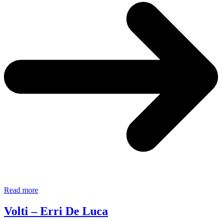
da
Read more
Taccuino
d’Amore
Volti – Erri De Luca
–