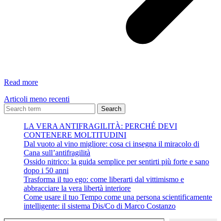
Volti
Read more
–
Articoli meno recenti
Erri
De
Search
Luca
LA VERA ANTIFRAGILITÀ: PERCHÉ DEVI
CONTENERE MOLTITUDINI
Dal vuoto al vino migliore: cosa ci insegna il miracolo di
Cana sull’antifragilità
Ossido nitrico: la guida semplice per sentirti più forte e sano
dopo i 50 anni
Trasforma il tuo ego: come liberarti dal vittimismo e
abbracciare la vera libertà interiore
Come usare il tuo Tempo come una persona scientificamente
intelligente: il sistema Dis/Co di Marco Costanzo
Digita la tua e-mail...