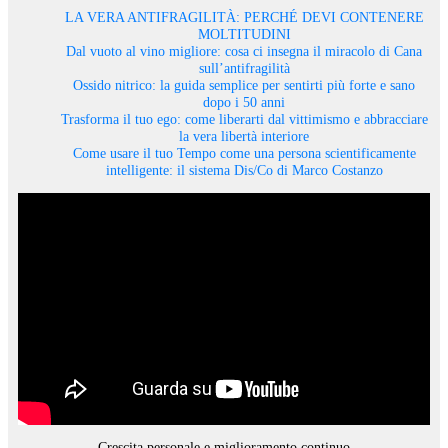
LA VERA ANTIFRAGILITÀ: PERCHÉ DEVI CONTENERE
MOLTITUDINI
Dal vuoto al vino migliore: cosa ci insegna il miracolo di Cana
sull’antifragilità
Ossido nitrico: la guida semplice per sentirti più forte e sano
dopo i 50 anni
Trasforma il tuo ego: come liberarti dal vittimismo e abbracciare
la vera libertà interiore
Come usare il tuo Tempo come una persona scientificamente
intelligente: il sistema Dis/Co di Marco Costanzo
Crescita personale e miglioramento continuo