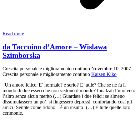
Invocazione
Read more
alla
mummia
da Taccuino d’Amore – Wislawa
–
Szimborska
Antonin
Artaud
Crescita personale e miglioramento continuo
Novembre 10, 2007
Crescita personale e miglioramento continuo
Kaizen Kiko
“Un amore felice. E’ normale? è serio? E’ utile? Che se ne fa il
mondo di due esseri che non vedono il mondo? Innalzati l’uno vero
l’altro senza alcun merito (…) Guardate i due felici: se almeno
dissumulassero un po’, si fingessero depressi, confortando così gli
amici! Sentite come ridono – è un insulto! (…) E tutte quelle loro
cerimonie,