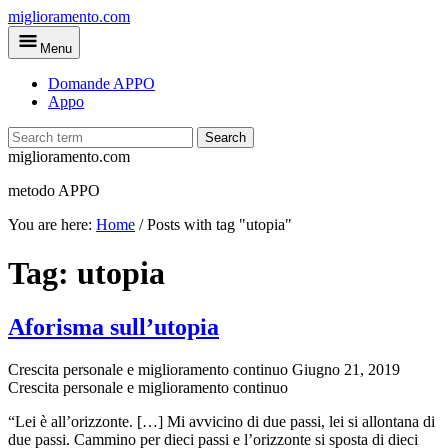
Skip
miglioramento.com
to
Menu
main
content
Domande APPO
Appo
Search
miglioramento.com
metodo APPO
You are here:
Home
/
Posts with tag "utopia"
Tag:
utopia
Aforisma sull’utopia
Crescita personale e miglioramento continuo
Giugno 21, 2019
Crescita personale e miglioramento continuo
“Lei è all’orizzonte. […] Mi avvicino di due passi, lei si allontana di
due passi. Cammino per dieci passi e l’orizzonte si sposta di dieci