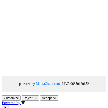
powered by
MuccaGialla.com
. P.IVA 06350120652
Customize
Reject All
Accept All
Powered by
✖