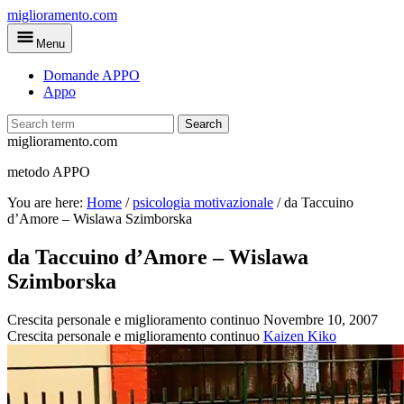
Skip
miglioramento.com
to
Menu
main
content
Domande APPO
Appo
Search
miglioramento.com
metodo APPO
You are here:
Home
/
psicologia motivazionale
/
da Taccuino
d’Amore – Wislawa Szimborska
da Taccuino d’Amore – Wislawa
Szimborska
Crescita personale e miglioramento continuo
Novembre 10, 2007
Crescita personale e miglioramento continuo
Kaizen Kiko