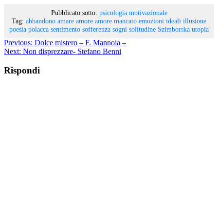
Pubblicato sotto:
psicologia motivazionale
Tag:
abbandono
amare
amore
amore mancato
emozioni
ideali
illusione
poesia polacca
sentimento
sofferenza
sogni
solitudine
Szimborska
utopia
Previous:
Dolce mistero – F. Mannoia –
Next:
Non disprezzare- Stefano Benni
Rispondi