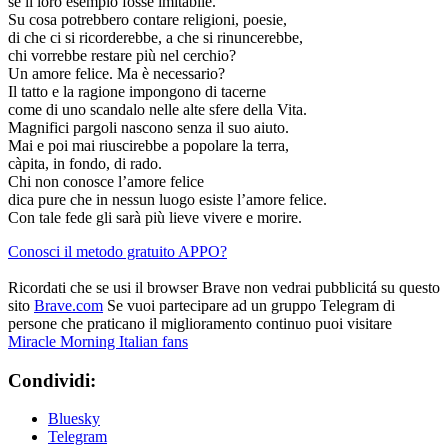
se il loro esempio fosse imitabile.
Su cosa potrebbero contare religioni, poesie,
di che ci si ricorderebbe, a che si rinuncerebbe,
chi vorrebbe restare più nel cerchio?
Un amore felice. Ma è necessario?
Il tatto e la ragione impongono di tacerne
come di uno scandalo nelle alte sfere della Vita.
Magnifici pargoli nascono senza il suo aiuto.
Mai e poi mai riuscirebbe a popolare la terra,
càpita, in fondo, di rado.
Chi non conosce l’amore felice
dica pure che in nessun luogo esiste l’amore felice.
Con tale fede gli sarà più lieve vivere e morire.
Conosci il metodo gratuito APPO?
Ricordati che se usi il browser Brave non vedrai pubblicitá su questo
sito
Brave.com
Se vuoi partecipare ad un gruppo Telegram di
persone che praticano il miglioramento continuo puoi visitare
Miracle Morning Italian fans
Condividi:
Bluesky
Telegram