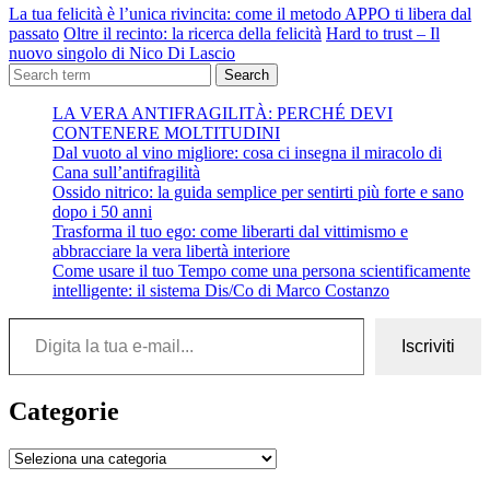
La tua felicità è l’unica rivincita: come il metodo APPO ti libera dal
passato
Oltre il recinto: la ricerca della felicità
Hard to trust – Il
nuovo singolo di Nico Di Lascio
Search
LA VERA ANTIFRAGILITÀ: PERCHÉ DEVI
CONTENERE MOLTITUDINI
Dal vuoto al vino migliore: cosa ci insegna il miracolo di
Cana sull’antifragilità
Ossido nitrico: la guida semplice per sentirti più forte e sano
dopo i 50 anni
Trasforma il tuo ego: come liberarti dal vittimismo e
abbracciare la vera libertà interiore
Come usare il tuo Tempo come una persona scientificamente
intelligente: il sistema Dis/Co di Marco Costanzo
Digita la tua e-mail...
Iscriviti
Categorie
Categorie