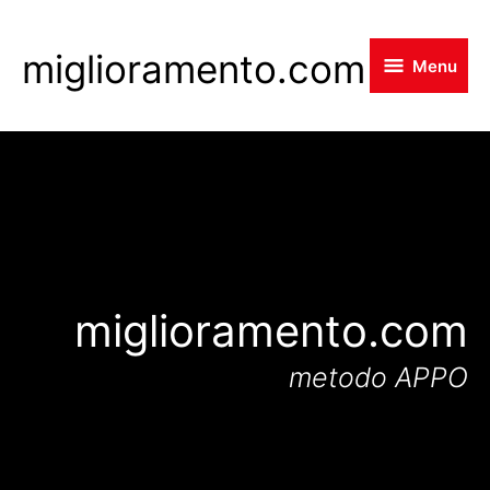
Skip
to
miglioramento.com
Menu
main
content
miglioramento.com
metodo APPO