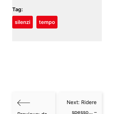
Tag:
silenzi
tempo
Next:
Ridere
spesso… –