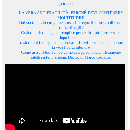
go to top
LA VERA ANTIFRAGILITÀ: PERCHÉ DEVI CONTENERE
MOLTITUDINI
Dal vuoto al vino migliore: cosa ci insegna il miracolo di Cana
sull’antifragilità
Ossido nitrico: la guida semplice per sentirti più forte e sano
dopo i 50 anni
Trasforma il tuo ego: come liberarti dal vittimismo e abbracciare
la vera libertà interiore
Come usare il tuo Tempo come una persona scientificamente
intelligente: il sistema Dis/Co di Marco Costanzo