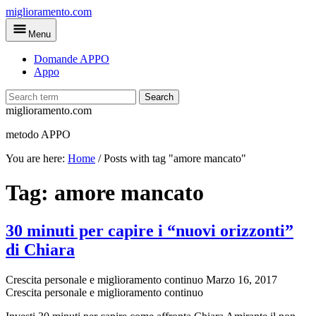
Skip
miglioramento.com
to
Menu
main
content
Domande APPO
Appo
Search
miglioramento.com
metodo APPO
You are here:
Home
/
Posts with tag "amore mancato"
Tag:
amore mancato
30 minuti per capire i “nuovi orizzonti”
di Chiara
Crescita personale e miglioramento continuo
Marzo 16, 2017
Crescita personale e miglioramento continuo