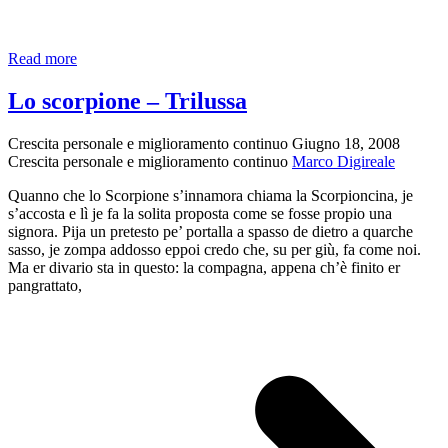
30
Read more
minuti
per
Lo scorpione – Trilussa
capire
i
Crescita personale e miglioramento continuo
Giugno 18, 2008
“nuovi
Crescita personale e miglioramento continuo
Marco Digireale
orizzonti”
di
Quanno che lo Scorpione s’innamora chiama la Scorpioncina, je
Chiara
s’accosta e lì je fa la solita proposta come se fosse propio una
signora. Pija un pretesto pe’ portalla a spasso de dietro a quarche
sasso, je zompa addosso eppoi credo che, su per giù, fa come noi.
Ma er divario sta in questo: la compagna, appena ch’è finito er
pangrattato,