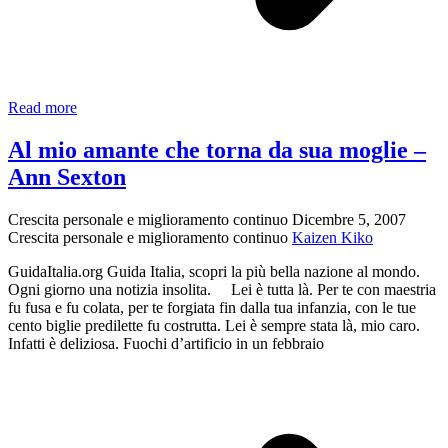
da
Read more
Pianissimo
–
Al mio amante che torna da sua moglie –
Camillo
Ann Sexton
Sbarbaro
Crescita personale e miglioramento continuo
Dicembre 5, 2007
Crescita personale e miglioramento continuo
Kaizen Kiko
GuidaItalia.org Guida Italia, scopri la più bella nazione al mondo.
Ogni giorno una notizia insolita. Lei è tutta là. Per te con maestria
fu fusa e fu colata, per te forgiata fin dalla tua infanzia, con le tue
cento biglie predilette fu costrutta. Lei è sempre stata là, mio caro.
Infatti è deliziosa. Fuochi d’artificio in un febbraio