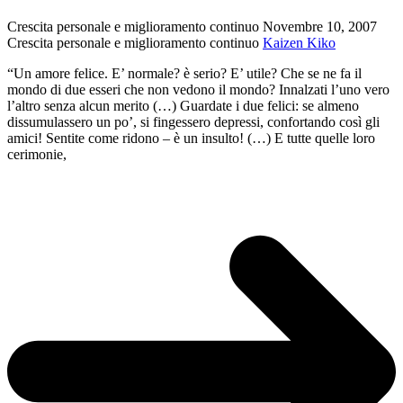
da
sua
Crescita personale e miglioramento continuo
Novembre 10, 2007
moglie
Crescita personale e miglioramento continuo
Kaizen Kiko
–
Ann
“Un amore felice. E’ normale? è serio? E’ utile? Che se ne fa il
Sexton
mondo di due esseri che non vedono il mondo? Innalzati l’uno vero
l’altro senza alcun merito (…) Guardate i due felici: se almeno
dissumulassero un po’, si fingessero depressi, confortando così gli
amici! Sentite come ridono – è un insulto! (…) E tutte quelle loro
cerimonie,