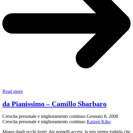
Lo
Read more
scorpione
–
da Pianissimo – Camillo Sbarbaro
Trilussa
Crescita personale e miglioramento continuo
Gennaio 8, 2008
Crescita personale e miglioramento continuo
Kaizen Kiko
Magra dagli occhi lustri, dai pomelli accesi, la mia anima torbida che