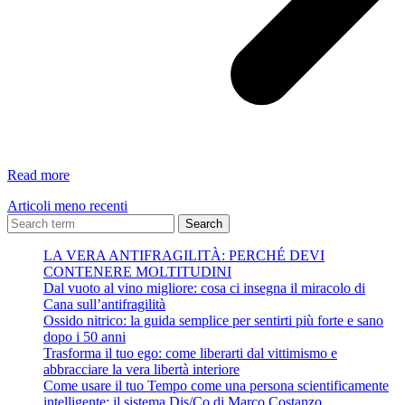
da
Read more
Taccuino
Articoli meno recenti
d’Amore
–
Search
Wislawa
LA VERA ANTIFRAGILITÀ: PERCHÉ DEVI
Szimborska
CONTENERE MOLTITUDINI
Dal vuoto al vino migliore: cosa ci insegna il miracolo di
Cana sull’antifragilità
Ossido nitrico: la guida semplice per sentirti più forte e sano
dopo i 50 anni
Trasforma il tuo ego: come liberarti dal vittimismo e
abbracciare la vera libertà interiore
Come usare il tuo Tempo come una persona scientificamente
intelligente: il sistema Dis/Co di Marco Costanzo