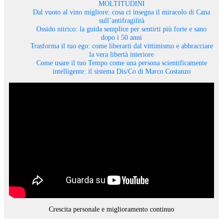
MOLTITUDINI
Dal vuoto al vino migliore: cosa ci insegna il miracolo di Cana
sull’antifragilità
Ossido nitrico: la guida semplice per sentirti più forte e sano
dopo i 50 anni
Trasforma il tuo ego: come liberarti dal vittimismo e abbracciare
la vera libertà interiore
Come usare il tuo Tempo come una persona scientificamente
intelligente: il sistema Dis/Co di Marco Costanzo
Crescita personale e miglioramento continuo