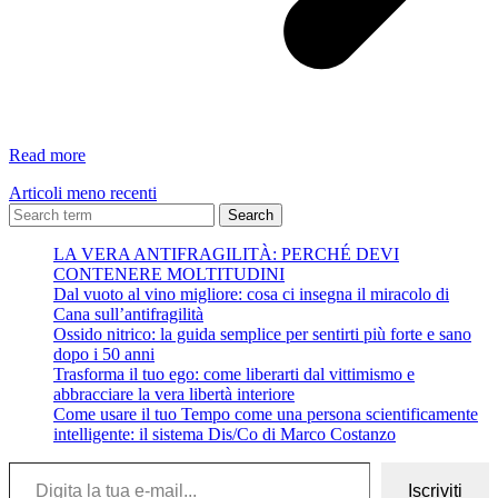
da
Read more
Taccuino
Articoli meno recenti
d’Amore
–
Search
Wislawa
LA VERA ANTIFRAGILITÀ: PERCHÉ DEVI
Szimborska
CONTENERE MOLTITUDINI
Dal vuoto al vino migliore: cosa ci insegna il miracolo di
Cana sull’antifragilità
Ossido nitrico: la guida semplice per sentirti più forte e sano
dopo i 50 anni
Trasforma il tuo ego: come liberarti dal vittimismo e
abbracciare la vera libertà interiore
Come usare il tuo Tempo come una persona scientificamente
intelligente: il sistema Dis/Co di Marco Costanzo
Digita la tua e-mail...
Iscriviti