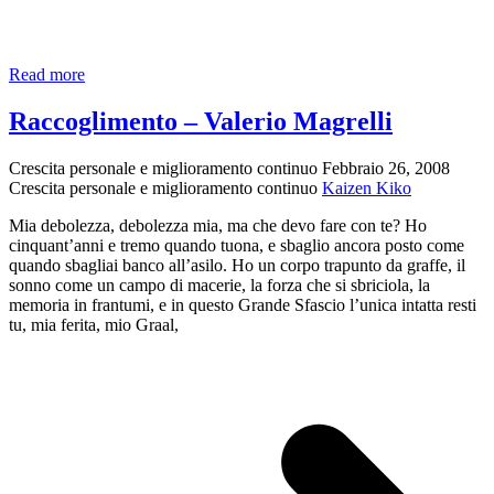
A
Read more
cosa
serve
Raccoglimento – Valerio Magrelli
la
guerra
Crescita personale e miglioramento continuo
Febbraio 26, 2008
–
Crescita personale e miglioramento continuo
Kaizen Kiko
E.
Bennato
Mia debolezza, debolezza mia, ma che devo fare con te? Ho
cinquant’anni e tremo quando tuona, e sbaglio ancora posto come
quando sbagliai banco all’asilo. Ho un corpo trapunto da graffe, il
sonno come un campo di macerie, la forza che si sbriciola, la
memoria in frantumi, e in questo Grande Sfascio l’unica intatta resti
tu, mia ferita, mio Graal,