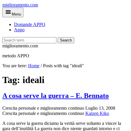
Skip
miglioramento.com
to
Menu
main
content
Domande APPO
Appo
Search
miglioramento.com
metodo APPO
You are here:
Home
/
Posts with tag "ideali"
Tag:
ideali
A cosa serve la guerra – E. Bennato
Crescita personale e miglioramento continuo
Luglio 13, 2008
Crescita personale e miglioramento continuo
Kaizen Kiko
A cosa serve la guerra diciamo la verità serve soltanto a vincer la
gara dell’inutilità La guerra non dice niente guardati intorno e ci