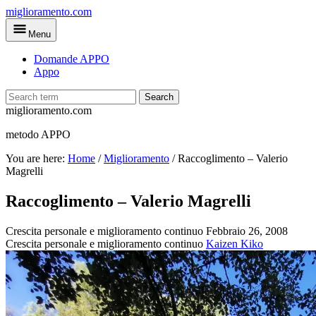
Skip
miglioramento.com
to
Menu
main
content
Domande APPO
Appo
Search
miglioramento.com
metodo APPO
You are here:
Home
/
Miglioramento
/
Raccoglimento – Valerio
Magrelli
Raccoglimento – Valerio Magrelli
Crescita personale e miglioramento continuo
Febbraio 26, 2008
Crescita personale e miglioramento continuo
Kaizen Kiko