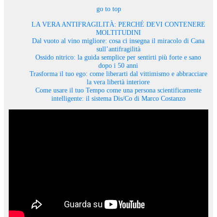
go to top
LA VERA ANTIFRAGILITÀ: PERCHÉ DEVI CONTENERE
MOLTITUDINI
Dal vuoto al vino migliore: cosa ci insegna il miracolo di Cana
sull’antifragilità
Ossido nitrico: la guida semplice per sentirti più forte e sano
dopo i 50 anni
Trasforma il tuo ego: come liberarti dal vittimismo e abbracciare
la vera libertà interiore
Come usare il tuo Tempo come una persona scientificamente
intelligente: il sistema Dis/Co di Marco Costanzo