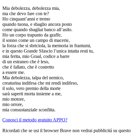
Mia debolezza, debolezza mia,
ma che devo fare con te?
Ho cinquant’anni e tremo
quando tuona, e sbaglio ancora posto
come quando sbagliai banco all’asilo.
Ho un corpo trapunto da graffe,
il sonno come un campo di macerie,
la forza che si sbriciola, la memoria in frantumi,
e in questo Grande Sfascio l’unica intatta resti tu,
mia ferita, mio Graal, codice a barre
di un estraneo che è leso,
che è fallato, che è costretto
a essere me.
Mia debolezza, talpa del nemico,
creaturina indifesa che mi rendi indifeso,
il solo, vero premio della morte
sarà saperti morta insieme a me,
mio motore,
mio orrore,
mia consustanziale sconfitta.
Conosci il metodo gratuito APPO?
Ricordati che se usi il browser Brave non vedrai pubblicitá su questo