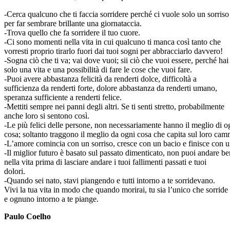
-Cerca qualcuno che ti faccia sorridere perché ci vuole solo un sorriso
per far sembrare brillante una giornataccia.
-Trova quello che fa sorridere il tuo cuore.
-Ci sono momenti nella vita in cui qualcuno ti manca così tanto che
vorresti proprio tirarlo fuori dai tuoi sogni per abbracciarlo davvero!
-Sogna ciò che ti va; vai dove vuoi; sii ciò che vuoi essere, perché hai
solo una vita e una possibilità di fare le cose che vuoi fare.
-Puoi avere abbastanza felicità da renderti dolce, difficoltà a
sufficienza da renderti forte, dolore abbastanza da renderti umano,
speranza sufficiente a renderti felice.
-Mettiti sempre nei panni degli altri. Se ti senti stretto, probabilmente
anche loro si sentono così.
-Le più felici delle persone, non necessariamente hanno il meglio di o
cosa; soltanto traggono il meglio da ogni cosa che capita sul loro cam
-L’amore comincia con un sorriso, cresce con un bacio e finisce con u
-Il miglior futuro è basato sul passato dimenticato, non puoi andare b
nella vita prima di lasciare andare i tuoi fallimenti passati e tuoi
dolori.
-Quando sei nato, stavi piangendo e tutti intorno a te sorridevano.
Vivi la tua vita in modo che quando morirai, tu sia l’unico che sorride
e ognuno intorno a te piange.
Paulo Coelho