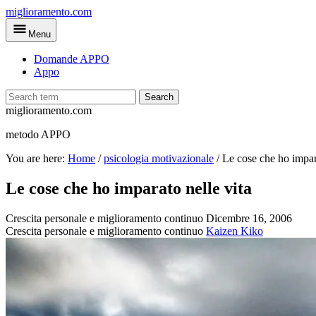
Skip
miglioramento.com
to
Menu
main
content
Domande APPO
Appo
Search
miglioramento.com
metodo APPO
You are here:
Home
/
psicologia motivazionale
/
Le cose che ho impara
Le cose che ho imparato nelle vita
Crescita personale e miglioramento continuo
Dicembre 16, 2006
Crescita personale e miglioramento continuo
Kaizen Kiko