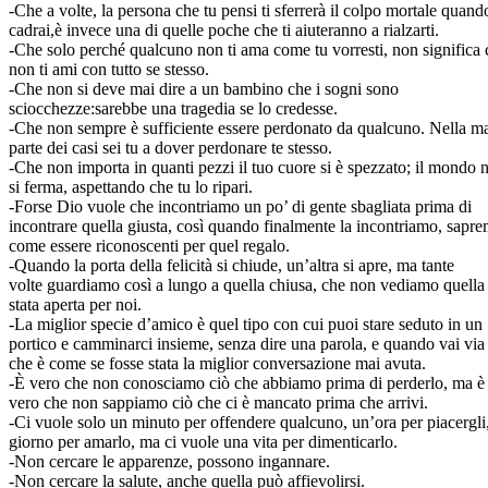
-Che a volte, la persona che tu pensi ti sferrerà il colpo mortale quand
cadrai,è invece una di quelle poche che ti aiuteranno a rialzarti.
-Che solo perché qualcuno non ti ama come tu vorresti, non significa 
non ti ami con tutto se stesso.
-Che non si deve mai dire a un bambino che i sogni sono
sciocchezze:sarebbe una tragedia se lo credesse.
-Che non sempre è sufficiente essere perdonato da qualcuno. Nella m
parte dei casi sei tu a dover perdonare te stesso.
-Che non importa in quanti pezzi il tuo cuore si è spezzato; il mondo 
si ferma, aspettando che tu lo ripari.
-Forse Dio vuole che incontriamo un po’ di gente sbagliata prima di
incontrare quella giusta, così quando finalmente la incontriamo, sapr
come essere riconoscenti per quel regalo.
-Quando la porta della felicità si chiude, un’altra si apre, ma tante
volte guardiamo così a lungo a quella chiusa, che non vediamo quella
stata aperta per noi.
-La miglior specie d’amico è quel tipo con cui puoi stare seduto in un
portico e camminarci insieme, senza dire una parola, e quando vai via 
che è come se fosse stata la miglior conversazione mai avuta.
-È vero che non conosciamo ciò che abbiamo prima di perderlo, ma è
vero che non sappiamo ciò che ci è mancato prima che arrivi.
-Ci vuole solo un minuto per offendere qualcuno, un’ora per piacergli
giorno per amarlo, ma ci vuole una vita per dimenticarlo.
-Non cercare le apparenze, possono ingannare.
-Non cercare la salute, anche quella può affievolirsi.