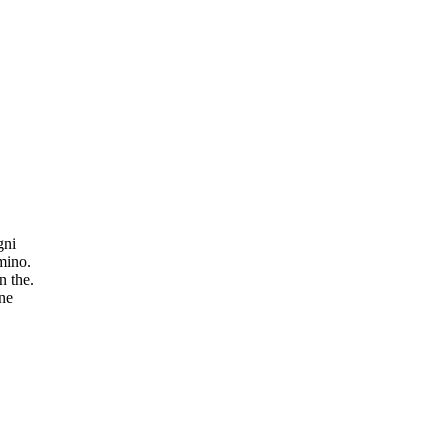
gni
mino.
n the.
ene