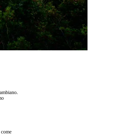
cambiano.
mo
o come