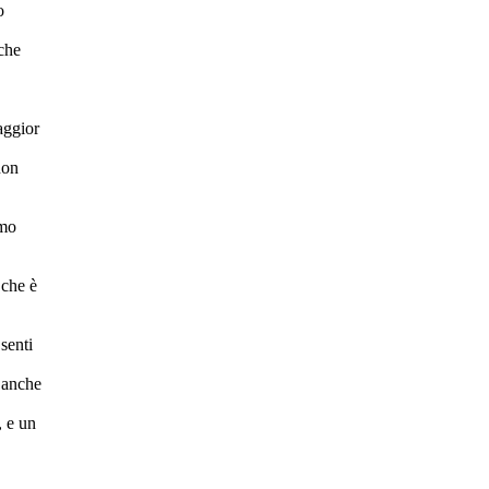
o
che
aggior
non
emo
 che è
senti
 anche
, e un