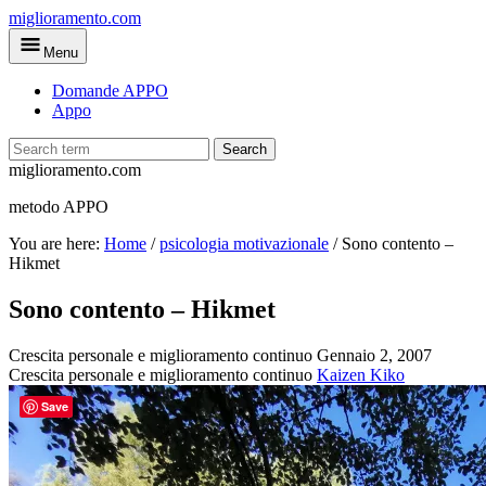
Skip
miglioramento.com
to
Menu
main
content
Domande APPO
Appo
Search
miglioramento.com
metodo APPO
You are here:
Home
/
psicologia motivazionale
/
Sono contento –
Hikmet
Sono contento – Hikmet
Crescita personale e miglioramento continuo
Gennaio 2, 2007
Crescita personale e miglioramento continuo
Kaizen Kiko
Save