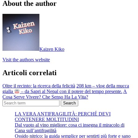
About the author
Kaizen Kiko
Visit the authors website
Articoli correlati
Oltre il recinto: la ricerca della felicità
208 km – vlog della mucca
gialla
– da Sapri al Nepal con il potere del tempo presente.
A
Cosa Serve Vivere? Che Senso Ha La Vita?
Search
LA VERA ANTIFRAGILITÀ: PERCHÉ DEVI
CONTENERE MOLTITUDINI
Dal vuoto al vino migliore: cosa ci insegna il miracolo di
Cana sull’antifragilità
Ossido nitrico: la guida semplice per sentirti più forte e sano