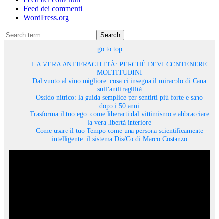
Feed dei commenti
WordPress.org
Search
go to top
LA VERA ANTIFRAGILITÀ: PERCHÉ DEVI CONTENERE
MOLTITUDINI
Dal vuoto al vino migliore: cosa ci insegna il miracolo di Cana
sull’antifragilità
Ossido nitrico: la guida semplice per sentirti più forte e sano
dopo i 50 anni
Trasforma il tuo ego: come liberarti dal vittimismo e abbracciare
la vera libertà interiore
Come usare il tuo Tempo come una persona scientificamente
intelligente: il sistema Dis/Co di Marco Costanzo