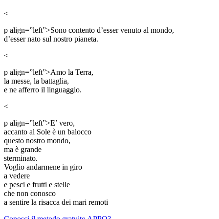
<
p align=”left”>Sono contento d’esser venuto al mondo,
d’esser nato sul nostro pianeta.
<
p align=”left”>Amo la Terra,
la messe, la battaglia,
e ne afferro il linguaggio.
<
p align=”left”>E’ vero,
accanto al Sole è un balocco
questo nostro mondo,
ma è grande
sterminato.
Voglio andarmene in giro
a vedere
e pesci e frutti e stelle
che non conosco
a sentire la risacca dei mari remoti
Conosci il metodo gratuito APPO?