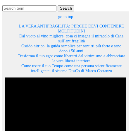
Search
go to top
LA VERA ANTIFRAGILITÀ: PERCHÉ DEVI CONTENERE
MOLTITUDINI
Dal vuoto al vino migliore: cosa ci insegna il miracolo di Cana
sull’antifragilità
Ossido nitrico: la guida semplice per sentirti più forte e sano
dopo i 50 anni
Trasforma il tuo ego: come liberarti dal vittimismo e abbracciare
la vera libertà interiore
Come usare il tuo Tempo come una persona scientificamente
intelligente: il sistema Dis/Co di Marco Costanzo