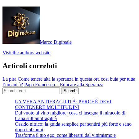
Marco Digireale
Visit the authors website
Articoli correlati
La pira
Come tenere alta la speranza in questa ora così buia per tutta
l’umanità?
Papa Francesco – Educare alla Speranza
Search
LA VERA ANTIFRAGILITÀ: PERCHÉ DEVI
CONTENERE MOLTITUDINI
Dal vuoto al vino migliore: cosa ci insegna il miracolo di
Cana sull’antifragilità
Ossido nitrico: la guida semplice per sentirti più forte e sano
dopo i 50 anni
Trasforma il tuo ego: come liberarti dal vittimismo e