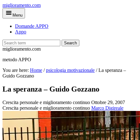
Skip
miglioramento.com
to
Menu
main
content
Domande APPO
Appo
Search
miglioramento.com
metodo APPO
You are here:
Home
/
psicologia motivazionale
/
La speranza –
Guido Gozzano
La speranza – Guido Gozzano
Crescita personale e miglioramento continuo
Ottobre 29, 2007
Crescita personale e miglioramento continuo
Marco Digireale